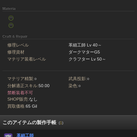
Materia
Craft & Repair
修理レベル
革細工師 Lv 40～
修理資材
ダークマターG5
マテリア装着レベル
クラフター Lv 50～
マテリア精製:
○
武具投影:
○
分解適正スキル:
50.00
染色:
○
禁断装着不可
SHOP販売:
なし
買取価格:
65 Gil
このアイテムの製作手帳
(
1
)
革細工師