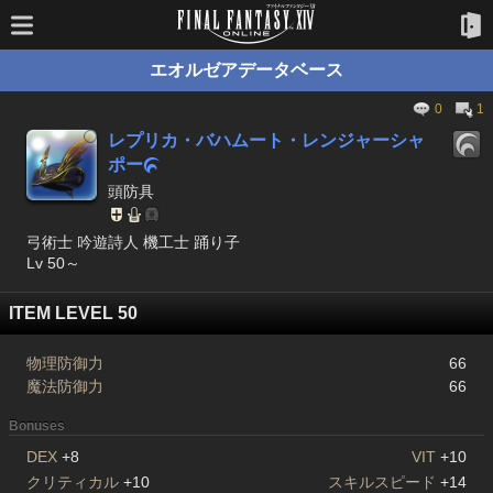
エオルゼアデータベース
0
1
レプリカ・バハムート・レンジャーシャ
ポー

頭防具
弓術士 吟遊詩人 機工士 踊り子
Lv 50～
ITEM LEVEL 50
物理防御力
66
魔法防御力
66
Bonuses
DEX
+8
VIT
+10
クリティカル
+10
スキルスピード
+14