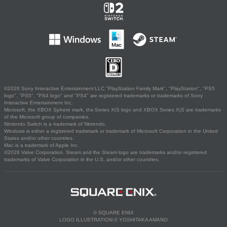
©2026 Sony Interactive Entertainment LLC."PlayStation Family Mark", "PlayStation", "PS5
logo", "PS5", "PS4 logo" and "PS4" are registered trademarks or trademarks of Sony
Interactive Entertainment Inc.
Microsoft, the XBOX Sphere mark, the Series X|S logo and XBOX Series X|S are trademarks
of the Microsoft group of companies.
Nintendo Switch is a trademark of Nintendo.
Windows is either a registered trademark or trademark of Microsoft Corporation in the United
States and/or other countries.
Mac is a trademark of Apple Inc.
©2026 Valve Corporation. Steam and the Steam logo are trademarks and/or registered
trademarks of Valve Corporation in the U.S. and/or other countries.
© SQUARE ENIX
LOGO ILLUSTRATION:© YOSHITAKA AMANO