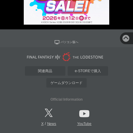
パソコン版へ
関連商品
e-STOREで購入
ゲームダウンロード
Official Information
/
X
News
YouTube