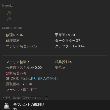
Materia
Craft & Repair
修理レベル
甲冑師 Lv 70～
修理資材
ダークマターG7
マテリア装着レベル
クラフター Lv 80～
マテリア精製:
○
武具投影:
○
分解適正スキル:
440.00
染色:
○
禁断装着不可
SHOP取り扱い:
あり (購入条件付)
買取価格:
975 Gil
マーケット取引不可
入手先 : 取引に必要なアイテム
(
2
)
モブハントの戦利品
35