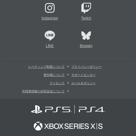
Instagram
Twitch
LINE
Bluesky
レーティング制度について
プライバシーポリシー
著作権について
サポートセンター
ライセンス
ルール＆ポリシー
利用者情報の外部送信について