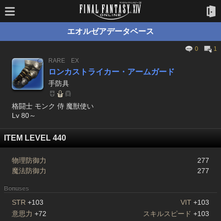
エオルゼアデータベース
0
1
RARE
EX
ロンカストライカー・アームガード
手防具
格闘士 モンク 侍 魔獣使い
Lv 80～
ITEM LEVEL 440
物理防御力
277
魔法防御力
277
Bonuses
STR
+103
VIT
+103
意思力
+72
スキルスピード
+103