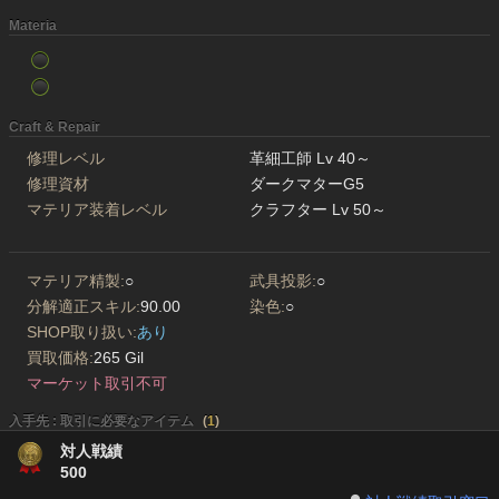
Materia
Craft & Repair
修理レベル
革細工師 Lv 40～
修理資材
ダークマターG5
マテリア装着レベル
クラフター Lv 50～
マテリア精製:
○
武具投影:
○
分解適正スキル:
90.00
染色:
○
SHOP取り扱い:
あり
買取価格:
265 Gil
マーケット取引不可
入手先 : 取引に必要なアイテム
(
1
)
対人戦績
500