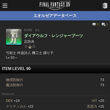
エオルゼアデータベース
0
1
RARE
EX
ダイアウルフ・レンジャーブーツ
足防具
弓術士 吟遊詩人 機工士 踊り子
Lv 50～
ITEM LEVEL 90
物理防御力
73
魔法防御力
73
Bonuses
DEX
+19
VIT
+20
クリティカル
+22
意思力
+15