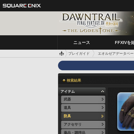
ニュース
FFXIVを
プレイガイド
エオルゼアデータベー
検索結果
アイテム
武器
道具
防具
アクセサリ
薬品・調理品