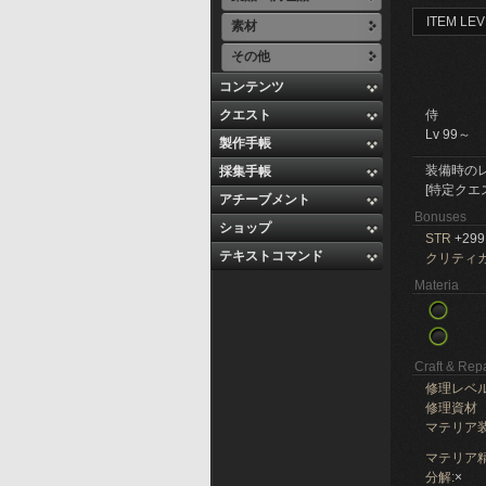
ITEM LEV
素材
その他
コンテンツ
クエスト
侍
Lv 99～
製作手帳
装備時の
採集手帳
[特定クエ
アチーブメント
Bonuses
ショップ
STR
+299
テキストコマンド
クリティ
Materia
Craft & Repa
修理レベ
修理資材
マテリア
マテリア精
分解:
×