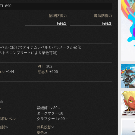
EL 690
物理防御力
魔法防御力
564
564
レベルに応じてアイテムレベルとパラメータが変化
ストのコンプリートにより染色可能]
VIT
+302
カル
+144
意思力
+206
ir
ル
裁縫師 Lv 89～
ダークマターG8
装着レベル
クラフター Lv 99～
製:
○
武具投影:
○
染色:
○