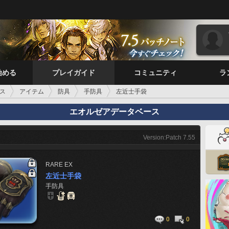
始める
プレイガイド
コミュニティ
ラ
ス
アイテム
防具
手防具
左近士手袋
エオルゼアデータベース
Version:Patch 7.55
RARE
EX
左近士手袋
手防具
0
0