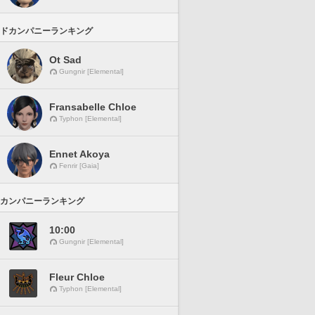
ドカンパニーランキング
Ot Sad
Gungnir [Elemental]
Fransabelle Chloe
Typhon [Elemental]
Ennet Akoya
Fenrir [Gaia]
カンパニーランキング
10:00
Gungnir [Elemental]
Fleur Chloe
Typhon [Elemental]