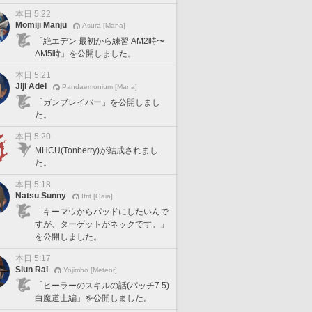
本日 5:22
Momiji Manju
Asura [Mana]
「絶エデン 最初から練習 AM2時〜
AM5時」を公開しました。
本日 5:21
Jiji Adel
Pandaemonium [Mana]
「ガンブレイバー」を公開しまし
た。
本日 5:20
MHCU(Tonberry)が結成されまし
た。
本日 5:18
Natsu Sunny
Ifrit [Gaia]
「キーマウからパッドにしたいんで
すが、ターゲットがネックです。」
を公開しました。
本日 5:17
Siun Rai
Yojimbo [Meteor]
「ヒーラーのスキルの話(パッチ7.5)
白魔道士編」を公開しました。