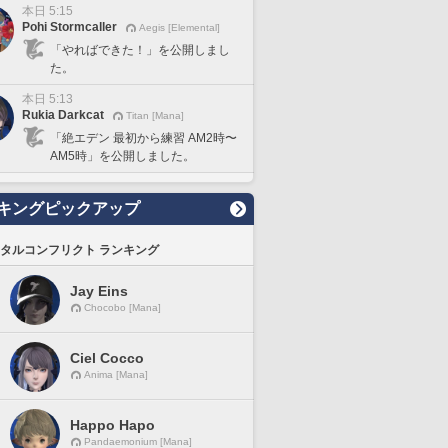
本日 5:15
Pohi Stormcaller
Aegis [Elemental]
「やればできた！」を公開しまし
た。
本日 5:13
Rukia Darkcat
Titan [Mana]
「絶エデン 最初から練習 AM2時〜
AM5時」を公開しました。
キングピックアップ
タルコンフリクト ランキング
Jay Eins
Chocobo [Mana]
Ciel Cocco
Anima [Mana]
Happo Hapo
Pandaemonium [Mana]