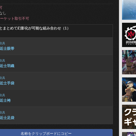
可
なし
ーケット取引不可
とまとめて幻影化が可能な組み合わせ（1）
防具
近士眼帯
防具
近士羽織
防具
近士手袋
防具
近士袴
防具
近士足袋
名称をクリップボードにコピー