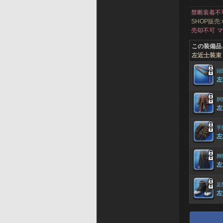
禁断装着不
SHOP販売:
売却不可
マ
この装備品
左近士装束
頭
左
胴
左
手
左
脚
左
足
左