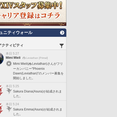
ュニティウォール
アクティビティ
本日 5:27
Mimi Mieli
Leviathan [Primal]
Mimi Mieli(
Leviathan)さんがフリ
ーカンパニー"Phoenix
Dawn(Leviathan)"のメンバー募集を
開始しました。
本日 5:25
Sakura Diana(Asura)が結成されま
した。
本日 5:24
Sakura Emma(Asura)が結成されま
した。