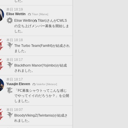
した。
本日 18:19
Elise Wettin
Titan [Mana]
Elise Wettin(
Titan)さんがCWLS
の立ち上げメンバー募集を開始しま
した。
本日 18:18
The Turbo Team(Famfrit)が結成され
ました。
本日 18:17
Blackthorn Manor(Yojimbo)が結成
されました。
本日 18:17
Yuuujin Eleven
Valefor [Meteor]
「FC募集シャウトってこんな感じ
でやってイイのだろうか？」を公開
しました。
本日 18:07
BloodyVikingZ(Twintania)が結成さ
れました。