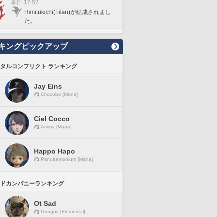
本日 17:57
Himitukichi(Titan)が結成されまし
た。
キングピックアップ
タルコンフリクト ランキング
Jay Eins
Chocobo [Mana]
Ciel Cocco
Anima [Mana]
Happo Hapo
Pandaemonium [Mana]
ドカンパニーランキング
Ot Sad
Gungnir [Elemental]