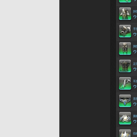
胴
ウ
手
ウ
脚
ウ
足
ウ
耳
ウ
首
ウ
腕
ウ
指