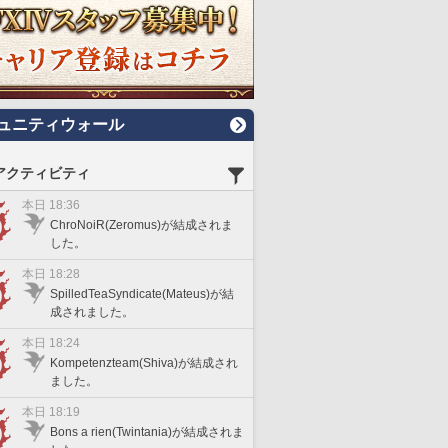
ュニティウォール
アクティビティ
本日 18:36
ChroNoiR(Zeromus)が結成されま
した。
本日 18:28
SpilledTeaSyndicate(Mateus)が結
成されました。
本日 18:24
Kompetenzteam(Shiva)が結成され
ました。
本日 18:19
Bons a rien(Twintania)が結成されま