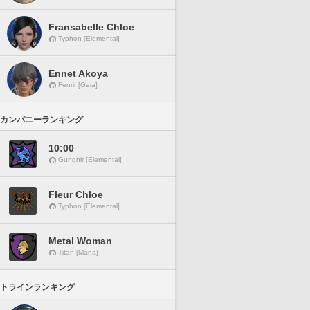
Fransabelle Chloe
Typhon [Elemental]
Ennet Akoya
Fenrir [Gaia]
カンパニーランキング
10:00
Gungnir [Elemental]
Fleur Chloe
Typhon [Elemental]
Metal Woman
Titan [Mana]
トラインランキング