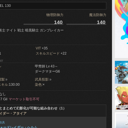
EL 130
物理防御力
魔法防御力
140
140
術士 ナイト 戦士 暗黒騎士 ガンブレイカー
VIT
+35
1
スキルスピード
+22
ir
ル
甲冑師 Lv 43～
ダークマターG6
製:
○
武具投影:
○
キル:
130.00
染色:
×
なし
7 Gil
マーケット取引不可
とまとめて幻影化が可能な組み合わせ（1）
イダー・アタイア
防具
ォードレイダー・ヘルム