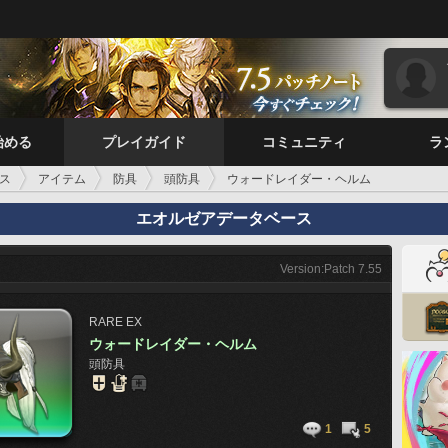
始める
プレイガイド
コミュニティ
ラ
ス
アイテム
防具
頭防具
ウォードレイダー・ヘルム
エオルゼアデータベース
Version:Patch 7.55
RARE
EX
ウォードレイダー・ヘルム
頭防具
1
5