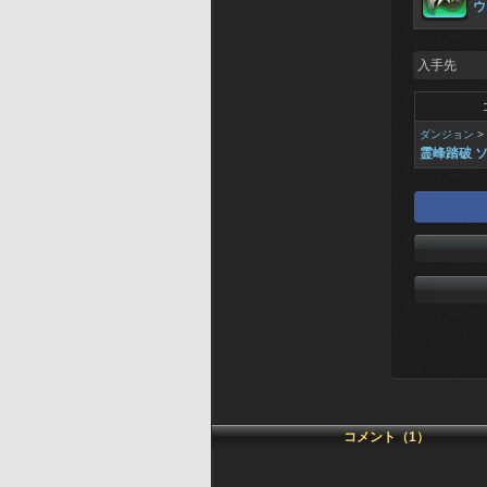
ウ
入手先
ダンジョン
>
霊峰踏破 
コメント（1）