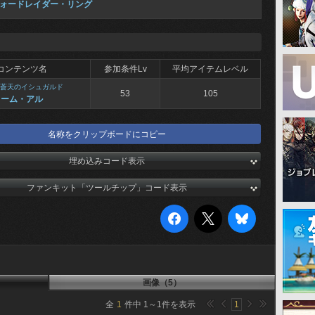
ォードレイダー・リング
コンテンツ名
参加条件Lv
平均アイテムレベル
蒼天のイシュガルド
53
105
ソーム・アル
名称をクリップボードにコピー
埋め込みコード表示
ファンキット「ツールチップ」コード表示
画像（5）
全
1
件中
1
～
1
件を表示
1