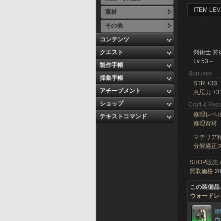
ITEM LEV
素材
その他
コンテンツ
クエスト
剣術士 斧
Lv 53～
製作手帳
Bonuses
採集手帳
STR
+33
アチーブメント
意思力
+3
ショップ
Craft & Repa
修理レベ
テキストコマンド
修理資材
マテリア精
分解適正ス
SHOP販売:
買取価格:
28
この装備品
ウォードレ
頭
ウ