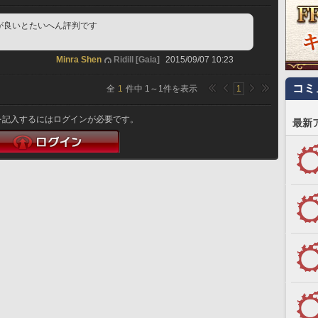
が良いとたいへん評判です
Minra Shen
Ridill [Gaia]
2015/09/07 10:23
コミ
全
1
件中
1
～
1
件を表示
1
を記入するにはログインが必要です。
最新