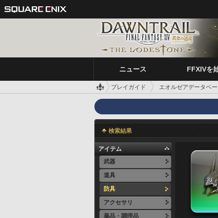
ニュース
FFXIVを
プレイガイド
エオルゼアデータベー
検索結果
アイテム
武器
道具
防具
アクセサリ
薬品・調理品