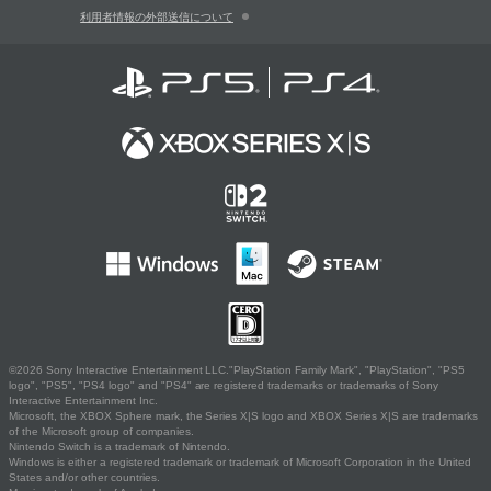
利用者情報の外部送信について
©2026 Sony Interactive Entertainment LLC."PlayStation Family Mark", "PlayStation", "PS5
logo", "PS5", "PS4 logo" and "PS4" are registered trademarks or trademarks of Sony
Interactive Entertainment Inc.
Microsoft, the XBOX Sphere mark, the Series X|S logo and XBOX Series X|S are trademarks
of the Microsoft group of companies.
Nintendo Switch is a trademark of Nintendo.
Windows is either a registered trademark or trademark of Microsoft Corporation in the United
States and/or other countries.