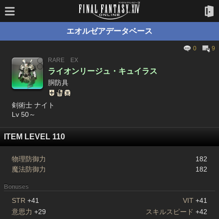
エオルゼアデータベース
0
9
RARE
EX
ライオンリージュ・キュイラス
胴防具
剣術士 ナイト
Lv 50～
ITEM LEVEL 110
物理防御力
182
魔法防御力
182
Bonuses
STR
+41
VIT
+41
意思力
+29
スキルスピード
+42