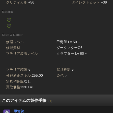
クリティカル
+56
ダイレクトヒット
+39
Materia
Craft & Repair
修理レベル
甲冑師 Lv 50～
修理資材
ダークマターG6
マテリア装着レベル
クラフター Lv 60～
マテリア精製:
○
武具投影:
○
分解適正スキル:
255.00
染色:
○
SHOP販売:
なし
買取価格:
330 Gil
このアイテムの製作手帳
(
1
)
甲冑師