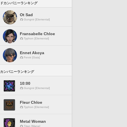
ドカンパニーランキング
Ot Sad
Gungnir [Elemental]
Fransabelle Chloe
Typhon [Elemental]
Ennet Akoya
Fenrir [Gaia]
カンパニーランキング
10:00
Gungnir [Elemental]
Fleur Chloe
Typhon [Elemental]
Metal Woman
Titan [Mana]