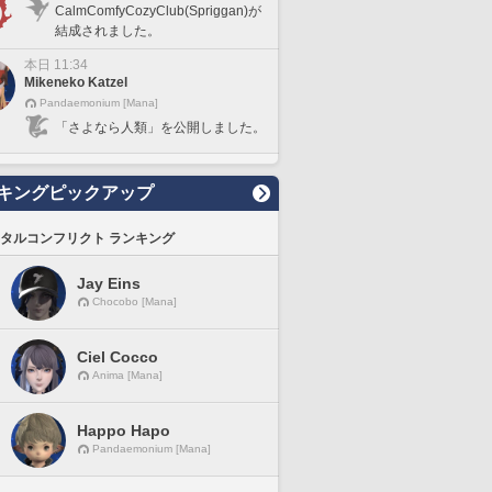
CalmComfyCozyClub(Spriggan)が
結成されました。
本日 11:34
Mikeneko Katzel
Pandaemonium [Mana]
「さよなら人類」を公開しました。
キングピックアップ
タルコンフリクト ランキング
Jay Eins
Chocobo [Mana]
Ciel Cocco
Anima [Mana]
Happo Hapo
Pandaemonium [Mana]