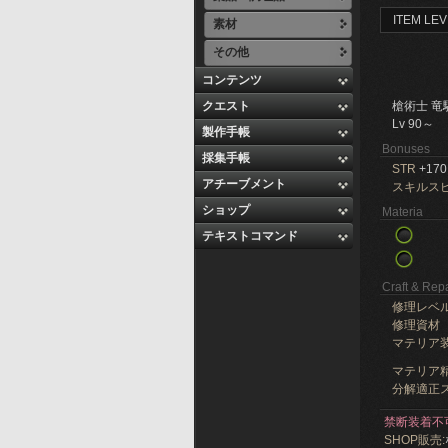
ITEM LEV
素材
その他
コンテンツ
クエスト
槍術士 竜
Lv 90～
製作手帳
Bonuses
採集手帳
STR
+170
アチーブメント
スキルス
ショップ
Materia
テキストコマンド
Craft & Repa
修理レベ
修理資材
マテリア
マテリア精
分解適正ス
禁断装着不
SHOP販売: