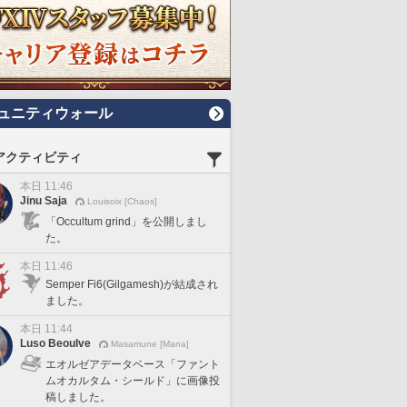
ュニティウォール
アクティビティ
本日 11:46
Jinu Saja
Louisoix [Chaos]
「Occultum grind」を公開しまし
た。
本日 11:46
Semper Fi6(Gilgamesh)が結成され
ました。
本日 11:44
Luso Beoulve
Masamune [Mana]
エオルゼアデータベース「ファント
ムオカルタム・シールド」に画像投
稿しました。