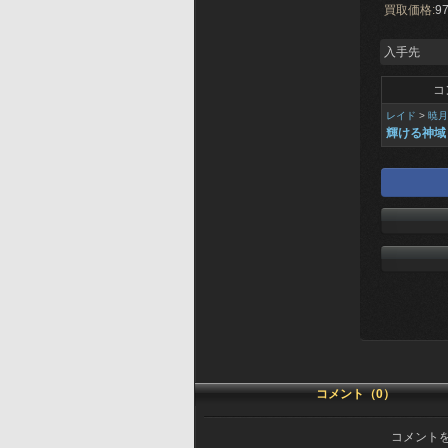
買取価格:
97
入手先
コ
レイド
>
暁月
輝ける神域
コメント（0）
コメント