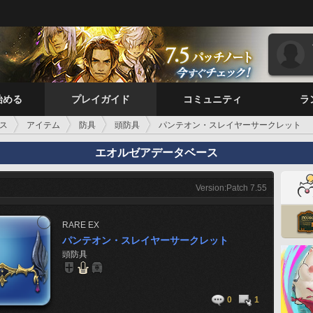
始める
プレイガイド
コミュニティ
ラ
ス
アイテム
防具
頭防具
パンテオン・スレイヤーサークレット
エオルゼアデータベース
Version:Patch 7.55
RARE
EX
パンテオン・スレイヤーサークレット
頭防具
0
1