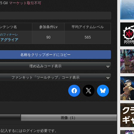
5 Gil
マーケット取引不可
ンテンツ名
参加条件Lv
平均アイテムレベル
のフィナーレ
90
565
 アグライア
名称をクリップボードにコピー
埋め込みコード表示
ファンキット「ツールチップ」コード表示
画像（1）
を記入するにはログインが必要です。