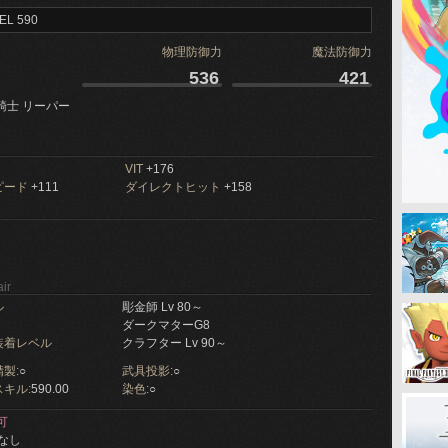
EL 590
物理防御力
魔法防御力
536
421
騎士 リーパー
VIT
+176
ピード
+111
ダイレクトヒット
+158
ir
ル
彫金師 Lv 80～
ダークマターG8
装着レベル
クラフター Lv 90～
製:
○
武具投影:
○
キル:
590.00
染色:
○
可
なし