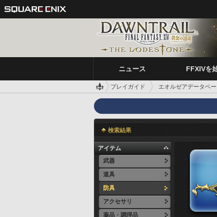
ニュース
FFXIVを
プレイガイド
エオルゼアデータベー
検索結果
アイテム
武器
道具
防具
アクセサリ
薬品・調理品