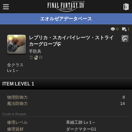
エオルゼアデータベース
0
1
レプリカ・スカイパイレーツ・ストライ
カーグローブ

手防具
全クラス
Lv 1～
ITEM LEVEL 1
物理防御力
8
魔法防御力
14
Craft & Repair
修理レベル
革細工師 Lv 1～
修理資材
ダークマターG1