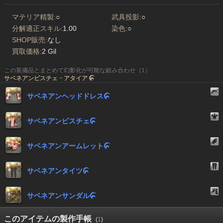
マテリア精製:
○
武具投影:
○
分解適正スキル:
1.00
染色:
○
SHOP販売:
なし
買取価格:
2 Gil
この装備品とまとめて幻影化が可能な組み合わせ（1）
サベネアンビスチェ・アタイア

サベネアンヘッドドレス

サベネアンビスチェ

サベネアンアームレット

サベネアンタイツ

サベネアンサンダル

このアイテムの製作手帳
(
1
)