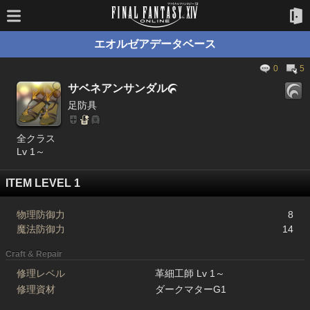
エオルゼアデータベース
0
5
サベネアンサンダル

足防具
全クラス
Lv 1～
ITEM LEVEL 1
物理防御力
8
魔法防御力
14
Craft & Repair
修理レベル
革細工師 Lv 1～
修理資材
ダークマターG1