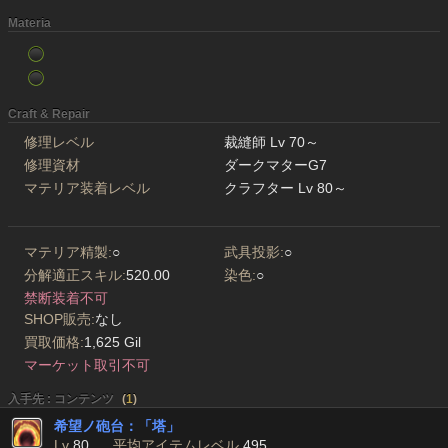
Materia
Craft & Repair
修理レベル
裁縫師 Lv 70～
修理資材
ダークマターG7
マテリア装着レベル
クラフター Lv 80～
マテリア精製:
○
武具投影:
○
分解適正スキル:
520.00
染色:
○
禁断装着不可
SHOP販売:
なし
買取価格:
1,625 Gil
マーケット取引不可
入手先 : コンテンツ
(
1
)
希望ノ砲台：「塔」
Lv
80
平均アイテムレベル
495