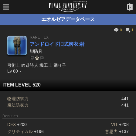
エオルゼアデータベース
0
1
RARE
EX
アンドロイド旧式脚衣:射
脚防具
弓術士 吟遊詩人 機工士 踊り子
Lv 80～
ITEM LEVEL 520
物理防御力
441
魔法防御力
441
Bonuses
DEX
+200
VIT
+208
クリティカル
+196
意思力
+137