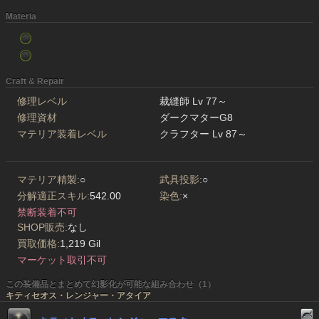
Materia
Craft & Repair
修理レベル
裁縫師 Lv 77～
修理資材
ダークマターG8
マテリア装着レベル
クラフター Lv 87～
マテリア精製:
○
武具投影:
○
分解適正スキル:
542.00
染色:
×
禁断装着不可
SHOP販売:
なし
買取価格:
1,219 Gil
マーケット取引不可
この装備品とまとめて幻影化が可能な組み合わせ（1）
キティセオス・レンジャー・アタイア