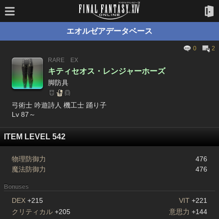
エオルゼアデータベース
0
2
RARE
EX
キティセオス・レンジャーホーズ
脚防具
弓術士 吟遊詩人 機工士 踊り子
Lv 87～
ITEM LEVEL 542
物理防御力
476
魔法防御力
476
Bonuses
DEX
+215
VIT
+221
クリティカル
+205
意思力
+144