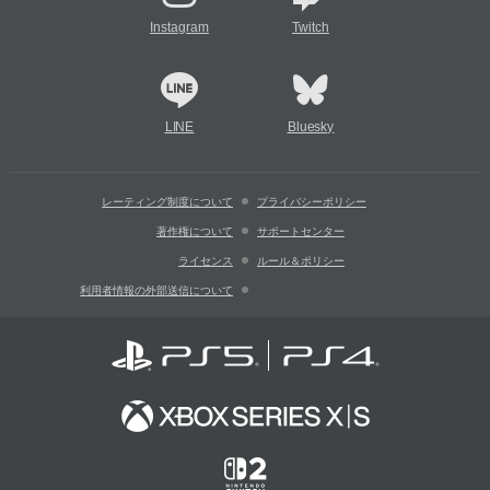
Instagram
Twitch
LINE
Bluesky
レーティング制度について
プライバシーポリシー
著作権について
サポートセンター
ライセンス
ルール＆ポリシー
利用者情報の外部送信について