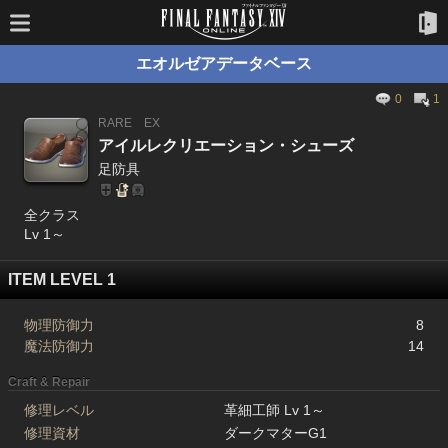
エオルゼアデータベース
0
1
RARE
EX
アイルレクリエーション・シューズ
足防具
全クラス
Lv 1～
ITEM LEVEL 1
物理防御力
8
魔法防御力
14
Craft & Repair
修理レベル
革細工師 Lv 1～
修理資材
ダークマターG1