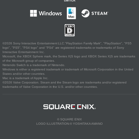
©2026 Sony Interactive Entertainment LLC."PlayStation Family Mark", "PlayStation", "PS5
logo", "PS5", "PS4 logo" and "PS4" are registered trademarks or trademarks of Sony
Interactive Entertainment Inc.
Microsoft, the XBOX Sphere mark, the Series X|S logo and XBOX Series X|S are trademarks
of the Microsoft group of companies.
Nintendo Switch is a trademark of Nintendo.
Windows is either a registered trademark or trademark of Microsoft Corporation in the United
States and/or other countries.
Mac is a trademark of Apple Inc.
©2026 Valve Corporation. Steam and the Steam logo are trademarks and/or registered
trademarks of Valve Corporation in the U.S. and/or other countries.
© SQUARE ENIX
LOGO ILLUSTRATION:© YOSHITAKA AMANO