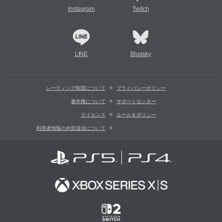
Instagram
Twitch
LINE
Bluesky
レーティング制度について
プライバシーポリシー
著作権について
サポートセンター
ライセンス
ルール＆ポリシー
利用者情報の外部送信について