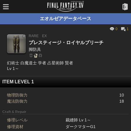
エオルゼアデータベース
0
1
RARE
EX
プレスティージ・ロイヤルブリーチ
脚防具
幻術士 白魔道士 学者 占星術師 賢者
Lv 1～
ITEM LEVEL 1
物理防御力
10
魔法防御力
18
Craft & Repair
修理レベル
裁縫師 Lv 1～
修理資材
ダークマターG1