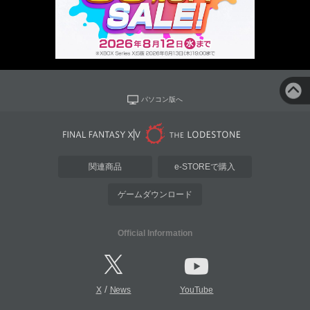
パソコン版へ
関連商品
e-STOREで購入
ゲームダウンロード
Official Information
/
X
News
YouTube