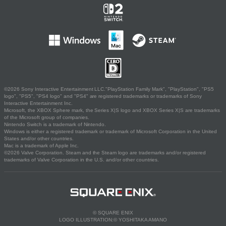
©2026 Sony Interactive Entertainment LLC."PlayStation Family Mark", "PlayStation", "PS5
logo", "PS5", "PS4 logo" and "PS4" are registered trademarks or trademarks of Sony
Interactive Entertainment Inc.
Microsoft, the XBOX Sphere mark, the Series X|S logo and XBOX Series X|S are trademarks
of the Microsoft group of companies.
Nintendo Switch is a trademark of Nintendo.
Windows is either a registered trademark or trademark of Microsoft Corporation in the United
States and/or other countries.
Mac is a trademark of Apple Inc.
©2026 Valve Corporation. Steam and the Steam logo are trademarks and/or registered
trademarks of Valve Corporation in the U.S. and/or other countries.
© SQUARE ENIX
LOGO ILLUSTRATION:© YOSHITAKA AMANO