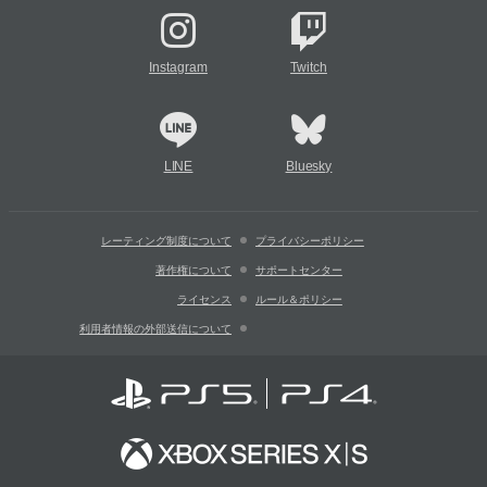
Instagram
Twitch
LINE
Bluesky
レーティング制度について
プライバシーポリシー
著作権について
サポートセンター
ライセンス
ルール＆ポリシー
利用者情報の外部送信について