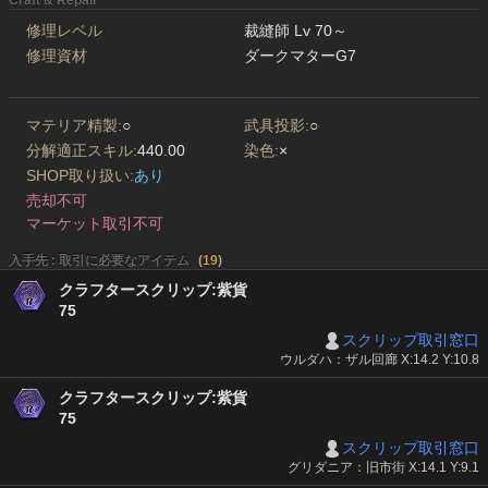
Craft & Repair
修理レベル
裁縫師 Lv 70～
修理資材
ダークマターG7
マテリア精製:
○
武具投影:
○
分解適正スキル:
440.00
染色:
×
SHOP取り扱い:
あり
売却不可
マーケット取引不可
入手先 : 取引に必要なアイテム
(
19
)
クラフタースクリップ:紫貨
75
スクリップ取引窓口
ウルダハ：ザル回廊 X:14.2 Y:10.8
クラフタースクリップ:紫貨
75
スクリップ取引窓口
グリダニア：旧市街 X:14.1 Y:9.1