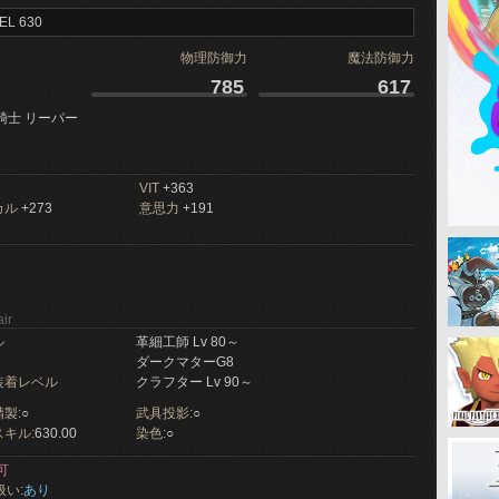
EL 630
物理防御力
魔法防御力
785
617
騎士 リーパー
VIT
+363
カル
+273
意思力
+191
ir
ル
革細工師 Lv 80～
ダークマターG8
装着レベル
クラフター Lv 90～
製:
○
武具投影:
○
キル:
630.00
染色:
○
可
扱い:
あり