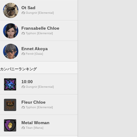
Ot Sad
Gungnir [Elemental]
Fransabelle Chloe
Typhon [Elemental]
Ennet Akoya
Fenrir [Gaia]
カンパニーランキング
10:00
Gungnir [Elemental]
Fleur Chloe
Typhon [Elemental]
Metal Woman
Titan [Mana]