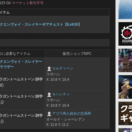
625 Gil
マーケット取引不可
イテム
ナエンヴォイ・スレイヤーギアチェスト【ILv630】
引に必要なアイテム
販売ショップNPC
ナエンヴォイ・スレイヤー
ラウザー
カルディーン
ラザハン
ラガントームストーン:詩学
X: 10.8 Y: 10.4
00
キハンティ
ラガントームストーン:詩学
ラザハン
10
X: 10.8 Y: 10.4
アゴラ商人組合の交易商
ラガントームストーン:詩学
オールド・シャーレアン
10
X: 11.6 Y: 11.2