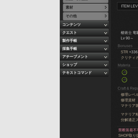
ITEM LEV
素材
その他
コンテンツ
クエスト
槍術士 竜
Lv 90～
製作手帳
Bonuses
採集手帳
STR
+336
アチーブメント
クリティ
ショップ
Materia
テキストコマンド
Craft & Repa
修理レベ
修理資材
マテリア
マテリア精
分解適正ス
禁断装着不
SHOP取り