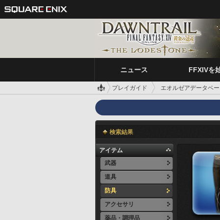
ニュース
FFXIVを
プレイガイド
エオルゼアデータベー
検索結果
アイテム
武器
道具
防具
アクセサリ
薬品・調理品