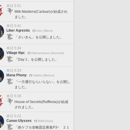
本日 5:51
Milk Maidens(Cactuar)が結成され
ました。
本日 5:41
Liber Agrestis
Ixion [Mana]
「さいきん」を公開しました。
本日 5:34
Village Npc
Halicarnassus [Dynamis]
「Day 1」を公開しました。
本日 5:33
Mana Phony
Valefor [Meteor]
「一方通行ならいらない」を公開し
ました。
本日 5:28
House of Secrets(Rafflesia)が結成
されました。
本日 5:22
Canon Ulysses
Ridill [Gaia]
「絶ケフカ攻略固定募集P3~ ２１