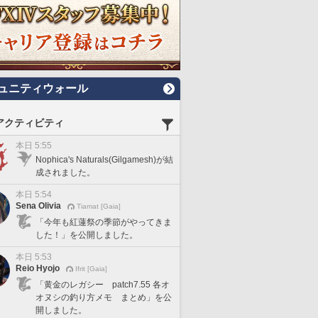
ュニティウォール
アクティビティ
本日 5:55
Nophica's Naturals(Gilgamesh)が結
成されました。
本日 5:54
Sena Olivia
Tiamat [Gaia]
「今年も紅蓮祭の季節がやってきま
した！」を公開しました。
本日 5:53
Reio Hyojo
Ifrit [Gaia]
「黄金のレガシー patch7.55 各オ
オヌシの釣り方メモ まとめ」を公
開しました。