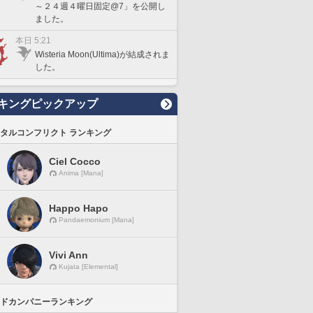
～２４週４曜日固定@7」を公開し
ました。
本日 5:21
Wisteria Moon(Ultima)が結成されま
した。
キングピックアップ
タルコンフリクト ランキング
Ciel Cocco
Anima [Mana]
Happo Hapo
Pandaemonium [Mana]
Vivi Ann
Kujata [Elemental]
ドカンパニーランキング