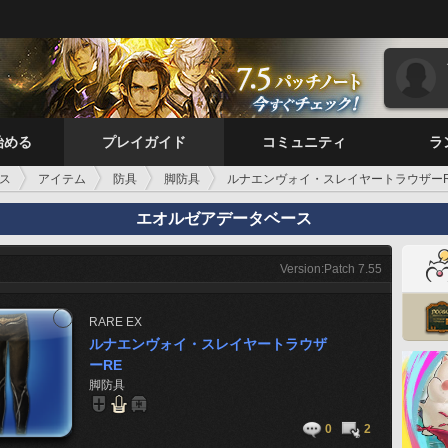
始める
プレイガイド
コミュニティ
ラ
ス
アイテム
防具
脚防具
ルナエンヴォイ・スレイヤートラウザー
エオルゼアデータベース
Version:Patch 7.55
RARE
EX
ルナエンヴォイ・スレイヤートラウザ
ーRE
脚防具
0
2