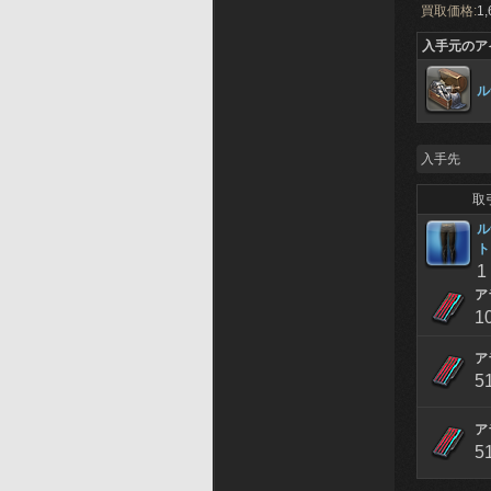
買取価格:
1,
入手元のア
ル
入手先
取
ル
ト
1
ア
1
ア
5
ア
5