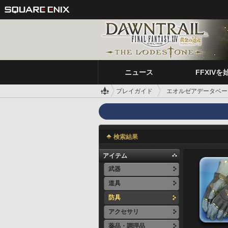
ニュース
FFXIVを
プレイガイド
エオルゼアデータベー
検索結果
アイテム
武器
道具
防具
アクセサリ
薬品・調理品