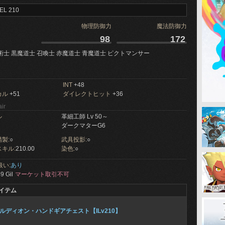
EL 210
物理防御力
魔法防御力
98
172
術士 黒魔道士 召喚士 赤魔道士 青魔道士 ピクトマンサー
INT
+48
カル
+51
ダイレクトヒット
+36
ir
ル
革細工師 Lv 50～
ダークマターG6
製:
○
武具投影:
○
キル:
210.00
染色:
○
扱い:
あり
9 Gil
マーケット取引不可
イテム
ルディオン・ハンドギアチェスト【ILv210】