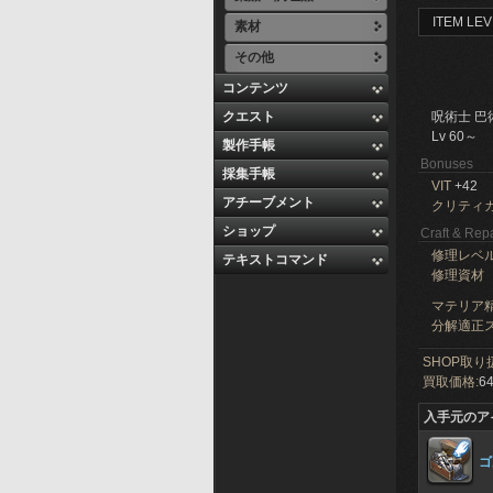
ITEM LEV
素材
その他
コンテンツ
クエスト
呪術士 巴
Lv 60～
製作手帳
Bonuses
採集手帳
VIT
+42
アチーブメント
クリティ
ショップ
Craft & Repa
修理レベ
テキストコマンド
修理資材
マテリア精
分解適正ス
SHOP取り
買取価格:
64
入手元のア
ゴ