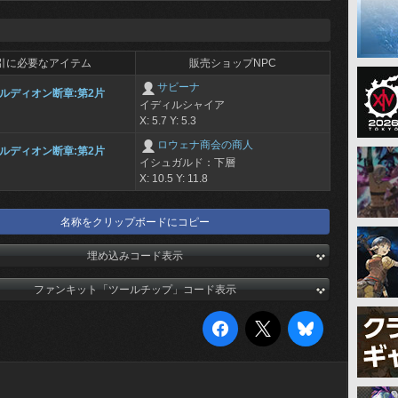
引に必要なアイテム
販売ショップNPC
サビーナ
ルディオン断章:第2片
イディルシャイア
X: 5.7 Y: 5.3
ロウェナ商会の商人
ルディオン断章:第2片
イシュガルド：下層
X: 10.5 Y: 11.8
名称をクリップボードにコピー
埋め込みコード表示
ファンキット「ツールチップ」コード表示