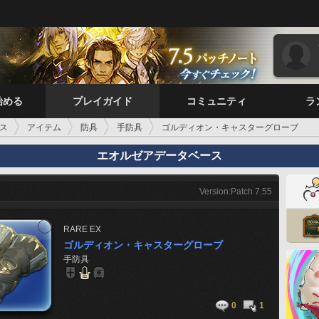
始める
プレイガイド
コミュニティ
ラ
ス
アイテム
防具
手防具
ゴルディオン・キャスターグローブ
エオルゼアデータベース
Version:Patch 7.55
RARE
EX
ゴルディオン・キャスターグローブ
手防具
0
1