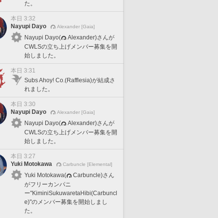
た。
本日 3:32
Nayupi Dayo
Alexander [Gaia]
Nayupi Dayo(
Alexander)さんが
CWLSの立ち上げメンバー募集を開
始しました。
本日 3:31
Subs Ahoy! Co.(Rafflesia)が結成さ
れました。
本日 3:30
Nayupi Dayo
Alexander [Gaia]
Nayupi Dayo(
Alexander)さんが
CWLSの立ち上げメンバー募集を開
始しました。
本日 3:27
Yuki Motokawa
Carbuncle [Elemental]
Yuki Motokawa(
Carbuncle)さん
がフリーカンパニ
ー"KiminiSukuwaretaHibi(Carbuncl
e)"のメンバー募集を開始しまし
た。