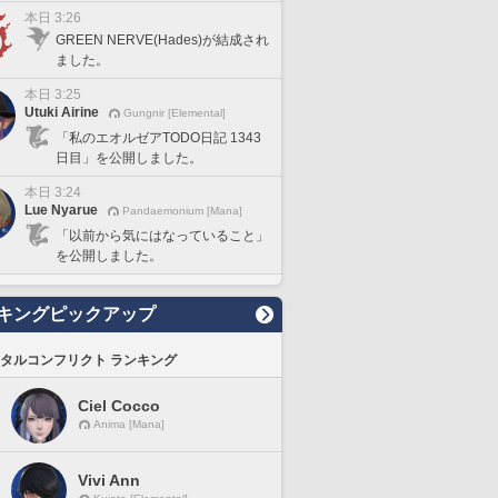
本日 3:26
GREEN NERVE(Hades)が結成され
ました。
本日 3:25
Utuki Airine
Gungnir [Elemental]
「私のエオルゼアTODO日記 1343
日目」を公開しました。
本日 3:24
Lue Nyarue
Pandaemonium [Mana]
「以前から気にはなっていること」
を公開しました。
キングピックアップ
タルコンフリクト ランキング
Ciel Cocco
Anima [Mana]
Vivi Ann