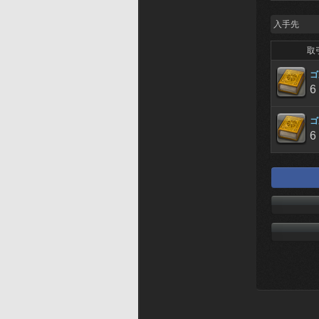
入手先
取
ゴ
6
ゴ
6