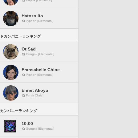
Kujata [Elemental]
Hatozo Ito
Typhon [Elemental]
ドカンパニーランキング
Ot Sad
Gungnir [Elemental]
Fransabelle Chloe
Typhon [Elemental]
Ennet Akoya
Fenrir [Gaia]
カンパニーランキング
10:00
Gungnir [Elemental]