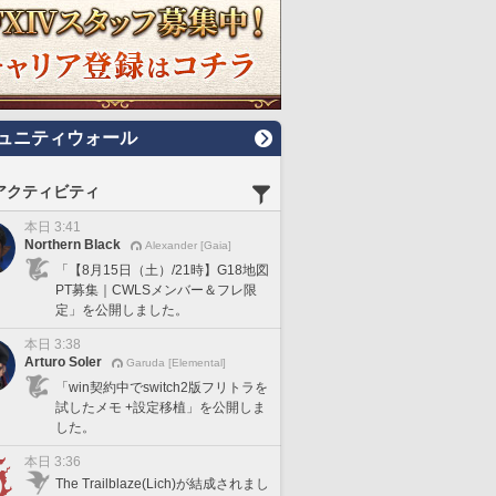
ュニティウォール
アクティビティ
本日 3:41
Northern Black
Alexander [Gaia]
「【8月15日（土）/21時】G18地図
PT募集｜CWLSメンバー＆フレ限
定」を公開しました。
本日 3:38
Arturo Soler
Garuda [Elemental]
「win契約中でswitch2版フリトラを
試したメモ +設定移植」を公開しま
した。
本日 3:36
The Trailblaze(Lich)が結成されまし