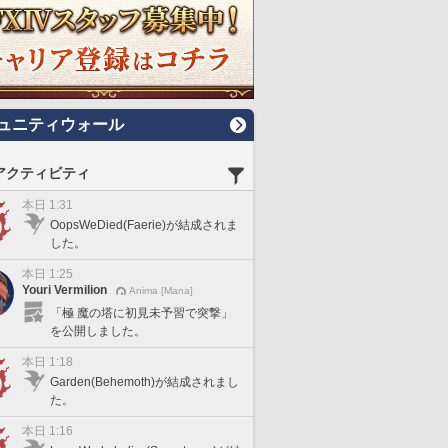
ュニティウォール
アクティビティ
本日 1:31
OopsWeDied(Faerie)が結成されま
した。
本日 1:25
Youri Vermilion
Anima [Mana]
「極 魔の塔に初見未予習で突撃」
を公開しました。
本日 1:18
Garden(Behemoth)が結成されまし
た。
本日 1:16