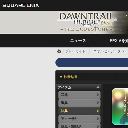
ニュース
FFXIVを
プレイガイド
エオルゼアデータベー
検索結果
アイテム
武器
道具
防具
アクセサリ
薬品・調理品