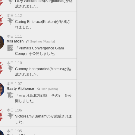
Lazy Workaholics(Sargatanas)が結
成されました。
本日 1:12
Caring Embrace(Kraken)が結成さ
れました。
本日 1:11
Mrs Mosh
Sephirot [Materia]
「Primals Convergence Glam
Comp」を公開しました。
本日 1:10
Gummy Incorporated(Mateus)が結
成されました。
本日 1:07
Rasty Alphonse
Ixion [Mana]
「三日月島北方戦線 その3」を公
開しました。
本日 1:06
Victoreamv(Bahamut)が結成されま
した。
本日 1:05