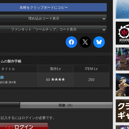
名称をクリップボードにコピー
埋め込みコード表示
ファンキット「ツールチップ」コード表示
テムの製作手帳
タイトル
製作Lv
ITEM Lv
金師
60
250
秘伝書:第4巻
画像（0）
を記入するにはログインが必要です。