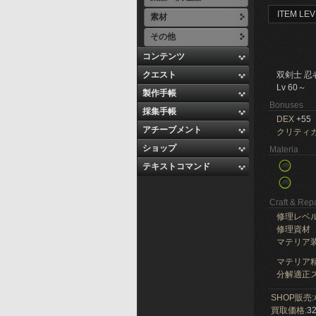
ITEM LEV
素材
その他
コンテンツ
クエスト
双剣士 忍
Lv 60～
製作手帳
Bonuses
採集手帳
DEX
+55
アチーブメント
クリティ
ショップ
Materia
テキストコマンド
Craft & Repa
修理レベ
修理資材
マテリア
マテリア精
分解適正ス
SHOP販売:
買取価格:
32