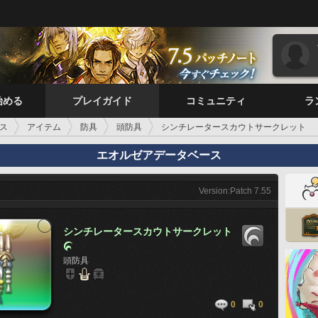
始める
プレイガイド
コミュニティ
ラ
ス
アイテム
防具
頭防具
シンチレータースカウトサークレット
エオルゼアデータベース
Version:Patch 7.55
シンチレータースカウトサークレット

頭防具
0
0