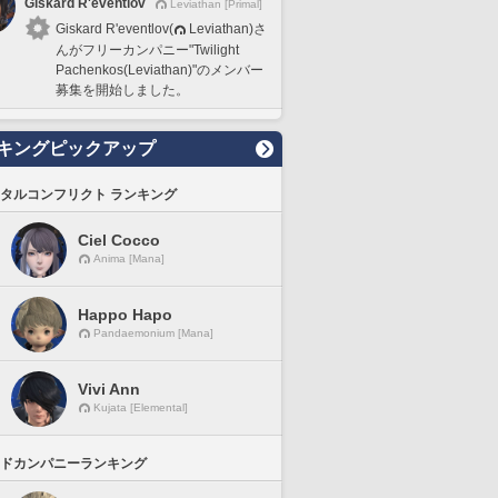
Giskard R'eventlov
Leviathan [Primal]
Giskard R'eventlov(
Leviathan)さ
んがフリーカンパニー"Twilight
Pachenkos(Leviathan)"のメンバー
募集を開始しました。
キングピックアップ
タルコンフリクト ランキング
Ciel Cocco
Anima [Mana]
Happo Hapo
Pandaemonium [Mana]
Vivi Ann
Kujata [Elemental]
ドカンパニーランキング