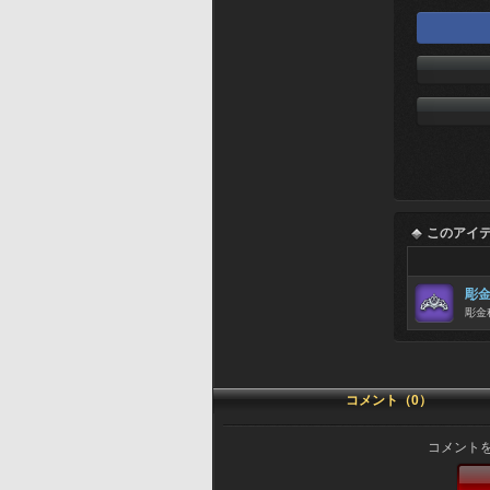
このアイ
彫
彫金
コメント（0）
コメント