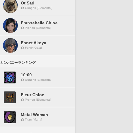
Ot Sad
Gungnir [Elemental]
Fransabelle Chloe
Typhon [Elemental]
Ennet Akoya
Fenrir [Gaia]
カンパニーランキング
10:00
Gungnir [Elemental]
Fleur Chloe
Typhon [Elemental]
Metal Woman
Titan [Mana]