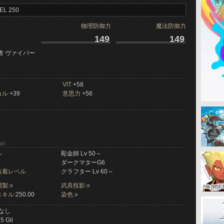
EL 250
物理防御力
魔法防御力
149
149
者 ヴァイパー
VIT
+58
カル
+39
意思力
+56
ir
ル
彫金師 Lv 50～
ダークマターG6
装着レベル
クラフター Lv 60～
製:
○
武具投影:
○
キル:
250.00
染色:
○
なし
5 Gil