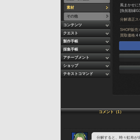
風まかせに
素材
[魚拓額縁G
その他
分解適正ス
コンテンツ
SHOP販売:
クエスト
買取価格:
4 
製作手帳
採集手帳
アチーブメント
ショップ
テキストコマンド
コメント（1）
分解すると、時々虹布が出