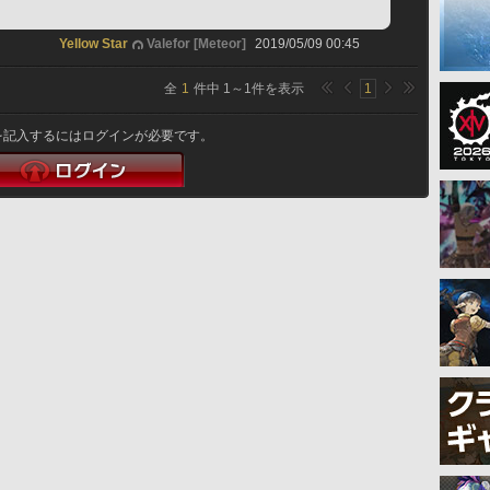
Yellow Star
Valefor [Meteor]
2019/05/09 00:45
全
1
件中
1
～
1
件を表示
1
を記入するにはログインが必要です。