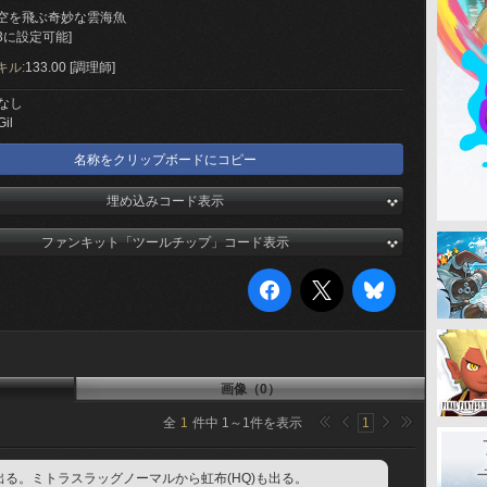
空を飛ぶ奇妙な雲海魚
3に設定可能]
キル:
133.00 [調理師]
なし
Gil
名称をクリップボードにコピー
埋め込みコード表示
ファンキット「ツールチップ」コード表示
画像（0）
全
1
件中
1
～
1
件を表示
1
る。ミトラスラッグノーマルから虹布(HQ)も出る。