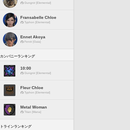
Gungnir [Elemental]
Fransabelle Chloe
Typhon [Elemental]
Ennet Akoya
Fenrir [Gaia]
カンパニーランキング
10:00
Gungnir [Elemental]
Fleur Chloe
Typhon [Elemental]
Metal Woman
Titan [Mana]
トラインランキング