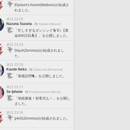
Elysium's Axiom(Malboro)が結成さ
れました。
本日 23:25
Nazuna Suzuna
Yojimbo [Meteor]
「忙しすぎるダンシング🕺🐰♪【黄
金666日目🏝️】」を公開しました。
本日 23:23
5hju4(Zeromus)が結成されまし
た。
本日 23:19
Kaede Neko
Carbuncle [Elemental]
「家庭訪問🐈」を公開しました。
本日 23:17
Se Iphone
Pandaemonium [Mana]
「初絶募集！初零式も！」を公開し
ました。
本日 23:16
jj4e5(Zeromus)が結成されました。