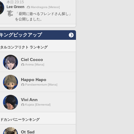
本日 23:15
Lee Green
Mandragora [Meteor]
「昼間に遊べるフレンドさん探し」
を公開しました。
キングピックアップ
タルコンフリクト ランキング
Ciel Cocco
Anima [Mana]
Happo Hapo
Pandaemonium [Mana]
Vivi Ann
Kujata [Elemental]
ドカンパニーランキング
Ot Sad