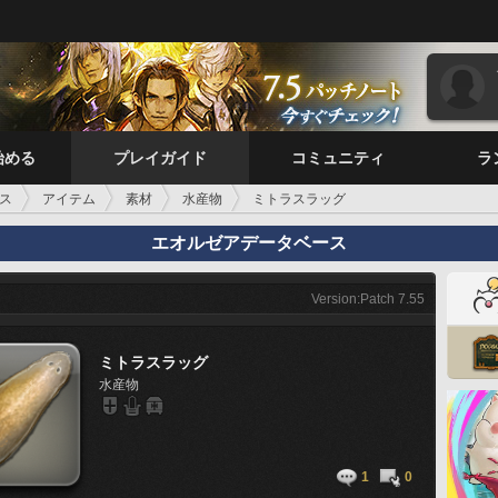
始める
プレイガイド
コミュニティ
ラ
ス
アイテム
素材
水産物
ミトラスラッグ
エオルゼアデータベース
Version:Patch 7.55
ミトラスラッグ
水産物
1
0