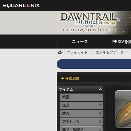
ニュース
FFXIVを
プレイガイド
エオルゼアデータベー
検索結果
アイテム
武器
道具
防具
アクセサリ
薬品・調理品