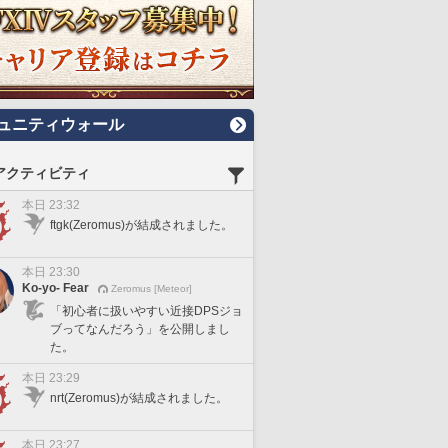
ュニティウォール
アクティビティ
本日 23:32
ftgk(Zeromus)が結成されました。
本日 23:30
Ko-yo- Fear
Zeromus [Meteor]
「初心者に扱いやすい近接DPSジョ
ブってなんだろう」を公開しまし
た。
本日 23:29
nrt(Zeromus)が結成されました。
本日 23:27