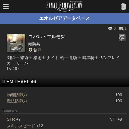
エオルゼアデータベース
0
1
コバルトエルモ

頭防具
剣術士 斧術士 槍術士 ナイト 戦士 竜騎士 暗黒騎士 ガンブレイ
カー リーパー
Lv 46～
ITEM LEVEL 46
物理防御力
106
魔法防御力
106
Bonuses
STR
+7
VIT
+9
スキルスピード
+12