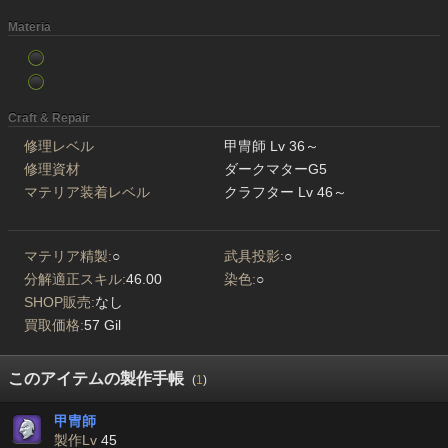
Materia
Craft & Repair
修理レベル
甲冑師 Lv 36～
修理資材
ダークマターG5
マテリア装着レベル
クラフター Lv 46～
マテリア精製:
○
武具投影:
○
分解適正スキル:
46.00
染色:
○
SHOP販売:
なし
買取価格:
57 Gil
このアイテムの製作手帳
(
1
)
甲冑師
製作Lv
45