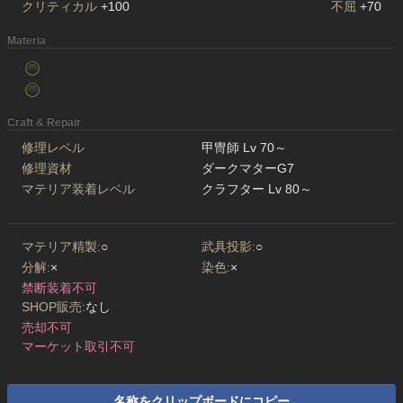
クリティカル
+100
不屈
+70
Materia
Craft & Repair
修理レベル
甲冑師 Lv 70～
修理資材
ダークマターG7
マテリア装着レベル
クラフター Lv 80～
マテリア精製:
○
武具投影:
○
分解:
×
染色:
×
禁断装着不可
SHOP販売:
なし
売却不可
マーケット取引不可
名称をクリップボードにコピー