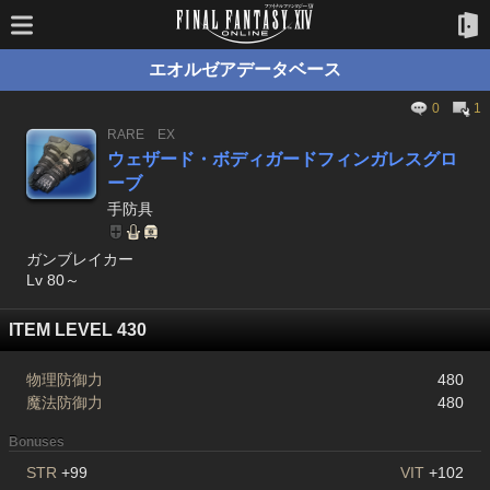
エオルゼアデータベース
0
1
RARE
EX
ウェザード・ボディガードフィンガレスグロ
ーブ
手防具
ガンブレイカー
Lv 80～
ITEM LEVEL 430
物理防御力
480
魔法防御力
480
Bonuses
STR
+99
VIT
+102