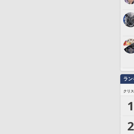
ラン
クリス
1
2