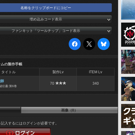
名称をクリップボードにコピー
埋め込みコード表示
ファンキット「ツールチップ」コード表示
テムの製作手帳
タイトル
製作Lv
ITEM Lv
縫師
70
340
秘伝書:第6巻
画像（0）
を記入するにはログインが必要です。