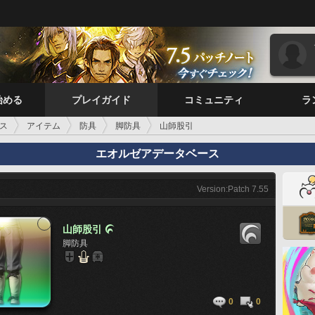
始める
プレイガイド
コミュニティ
ラ
ス
アイテム
防具
脚防具
山師股引
エオルゼアデータベース
Version:Patch 7.55
山師股引

脚防具
0
0