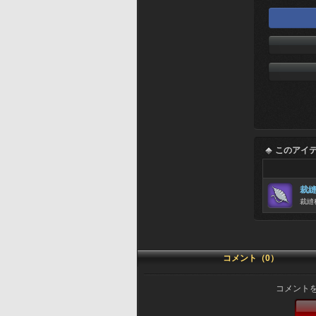
このアイ
裁
裁縫
コメント（0）
コメント