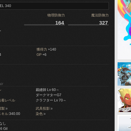
EL 340
物理防御力
魔法防御力
164
327
ー
獲得力
+140
4
GP
+6
ir
ル
裁縫師 Lv 60～
ダークマターG7
装着レベル
クラフター Lv 70～
製:
○
武具投影:
○
キル:
340.00
染色:
○
なし
6 Gil