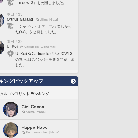
「meow :3」を公開しました。
本日 7:35
Orthus Galland
Ultima [Gaia]
「シャドウ・オブ・マハ 楽しかっ
た('ω')」を公開しました。
本日 7:32
U- Rei
Carbuncle [Elemental]
U- Rei(
Carbuncle)さんがCWLS
の立ち上げメンバー募集を開始しま
した。
キングピックアップ
タルコンフリクト ランキング
Ciel Cocco
Anima [Mana]
Happo Hapo
Pandaemonium [Mana]