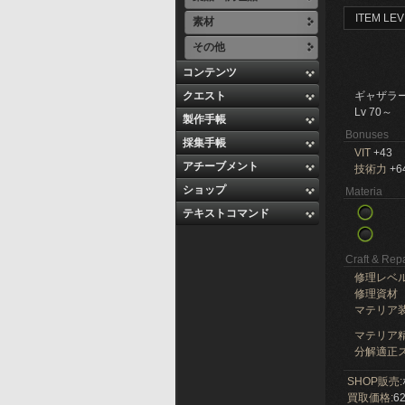
ITEM LEV
素材
その他
コンテンツ
クエスト
ギャザラ
Lv 70～
製作手帳
Bonuses
採集手帳
VIT
+43
アチーブメント
技術力
+6
ショップ
Materia
テキストコマンド
Craft & Repa
修理レベ
修理資材
マテリア
マテリア精
分解適正ス
SHOP販売:
買取価格:
62