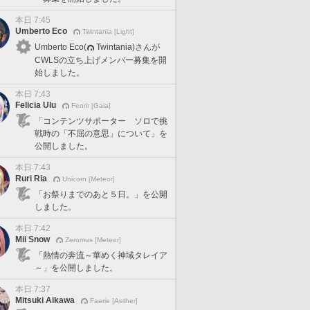
本日 7:45
Umberto Eco
Twintania [Light]
Umberto Eco(
Twintania)さんが
CWLSの立ち上げメンバー募集を開
始しました。
本日 7:43
Felicia Ulu
Fenrir [Gaia]
「コンテンツサポーター ソロで挑
戦時の「不屈の意思」について」を
公開しました。
本日 7:43
Ruri Ria
Unicorn [Meteor]
「お祭りまでのあと５日。」を公開
しました。
本日 7:42
Mii Snow
Zeromus [Meteor]
「熱情の奔流～華めく神域タレイア
～」を公開しました。
本日 7:37
Mitsuki Aikawa
Faerie [Aether]