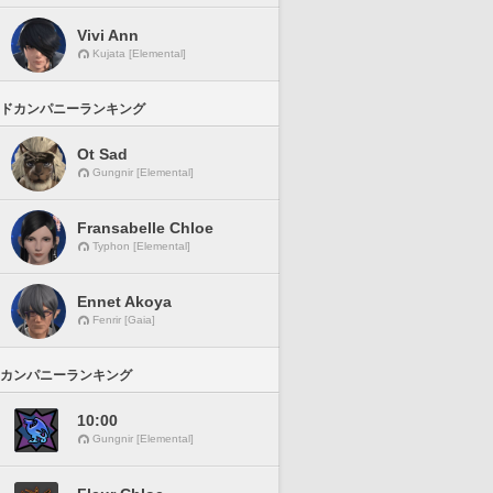
Vivi Ann
Kujata [Elemental]
ドカンパニーランキング
Ot Sad
Gungnir [Elemental]
Fransabelle Chloe
Typhon [Elemental]
Ennet Akoya
Fenrir [Gaia]
カンパニーランキング
10:00
Gungnir [Elemental]