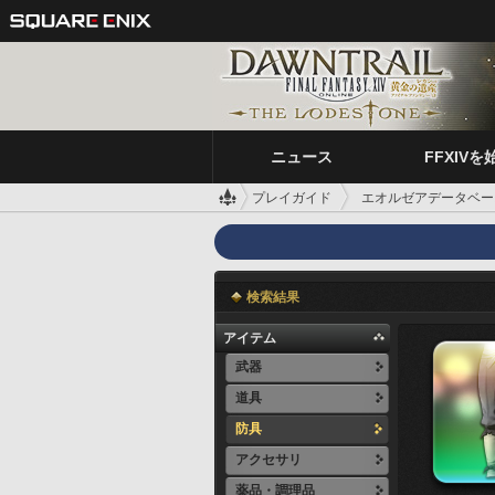
ニュース
FFXIVを
プレイガイド
エオルゼアデータベー
検索結果
アイテム
武器
道具
防具
アクセサリ
薬品・調理品