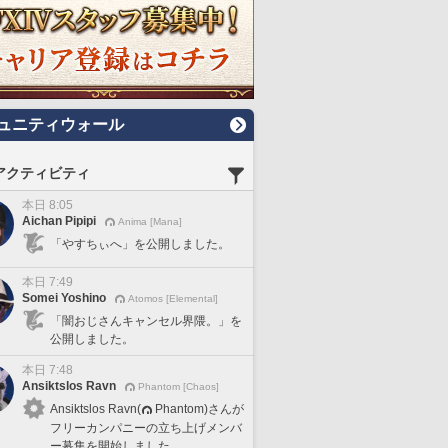
ュニティウォール
アクティビティ
本日 8:05
Aichan Pipipi
Anima [Mana]
「やすちぃへ」を公開しました。
本日 7:49
Somei Yoshino
Atomos [Elemental]
「闇おじさんキャンセル界隈。」を
公開しました。
本日 7:48
Ansiktslos Ravn
Phantom [Chaos]
Ansiktslos Ravn(
Phantom)さんが
フリーカンパニーの立ち上げメンバ
ー募集を開始しました。