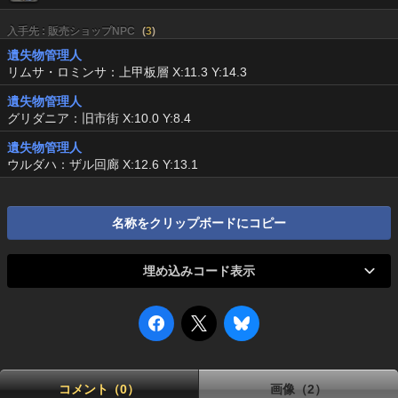
入手先 : 販売ショップNPC
(
3
)
遺失物管理人
リムサ・ロミンサ：上甲板層 X:11.3 Y:14.3
遺失物管理人
グリダニア：旧市街 X:10.0 Y:8.4
遺失物管理人
ウルダハ：ザル回廊 X:12.6 Y:13.1
名称をクリップボードにコピー
埋め込みコード表示
コメント（0）
画像（2）