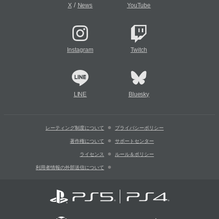
/
X
News
YouTube
Instagram
Twitch
LINE
Bluesky
レーティング制度について
プライバシーポリシー
著作権について
サポートセンター
ライセンス
ルール＆ポリシー
利用者情報の外部送信について