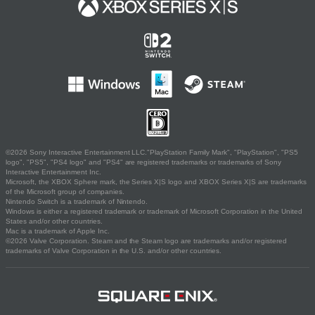
©2026 Sony Interactive Entertainment LLC."PlayStation Family Mark", "PlayStation", "PS5
logo", "PS5", "PS4 logo" and "PS4" are registered trademarks or trademarks of Sony
Interactive Entertainment Inc.
Microsoft, the XBOX Sphere mark, the Series X|S logo and XBOX Series X|S are trademarks
of the Microsoft group of companies.
Nintendo Switch is a trademark of Nintendo.
Windows is either a registered trademark or trademark of Microsoft Corporation in the United
States and/or other countries.
Mac is a trademark of Apple Inc.
©2026 Valve Corporation. Steam and the Steam logo are trademarks and/or registered
trademarks of Valve Corporation in the U.S. and/or other countries.