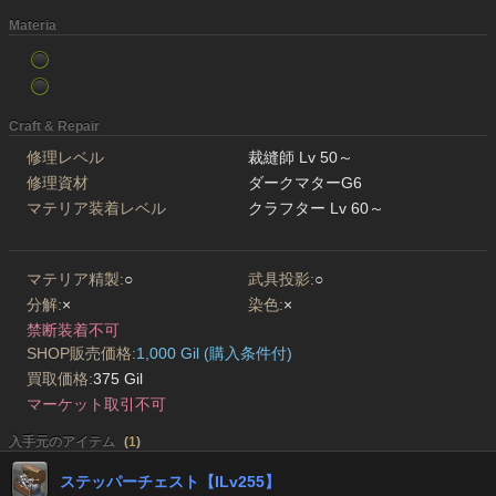
Materia
Craft & Repair
修理レベル
裁縫師 Lv 50～
修理資材
ダークマターG6
マテリア装着レベル
クラフター Lv 60～
マテリア精製:
○
武具投影:
○
分解:
×
染色:
×
禁断装着不可
SHOP販売価格:
1,000 Gil (購入条件付)
買取価格:
375 Gil
マーケット取引不可
入手元のアイテム
(
1
)
ステッパーチェスト【ILv255】