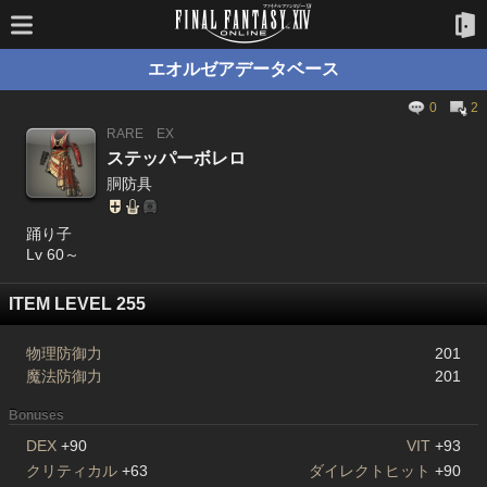
エオルゼアデータベース
0
2
RARE
EX
ステッパーボレロ
胴防具
踊り子
Lv 60～
ITEM LEVEL 255
物理防御力
201
魔法防御力
201
Bonuses
DEX
+90
VIT
+93
クリティカル
+63
ダイレクトヒット
+90