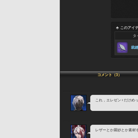
このアイ
タ
裁
コメント（3）
これ，エレゼン♀だけめ
レザーとか羅紗とか素材