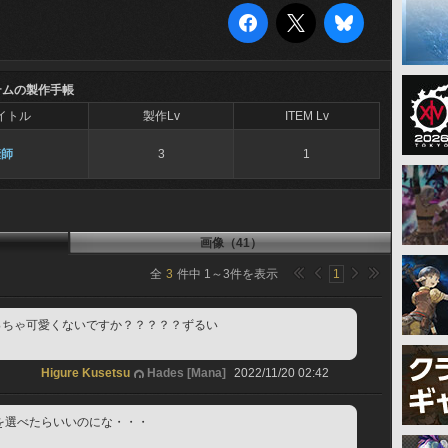
テムの製作手帳
イトル
製作Lv
ITEM Lv
縫師
3
1
画像（41）
全
3
件中
1
～
3
件を表示
1
っちゃ可愛くないですか？？？？？ずるい
Higure Kusetsu
Hades [Mana]
2022/11/20 02:42
を選べたらいいのにな・・・