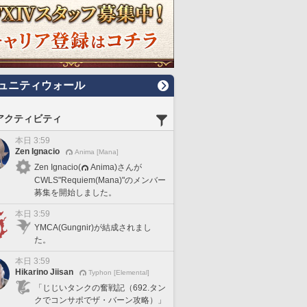
ュニティウォール
アクティビティ
本日 3:59
Zen Ignacio
Anima [Mana]
Zen Ignacio(
Anima)さんが
CWLS"Requiem(Mana)"のメンバー
募集を開始しました。
本日 3:59
YMCA(Gungnir)が結成されまし
た。
本日 3:59
Hikarino Jiisan
Typhon [Elemental]
「じじいタンクの奮戦記（692.タン
クでコンサポでザ・バーン攻略）」