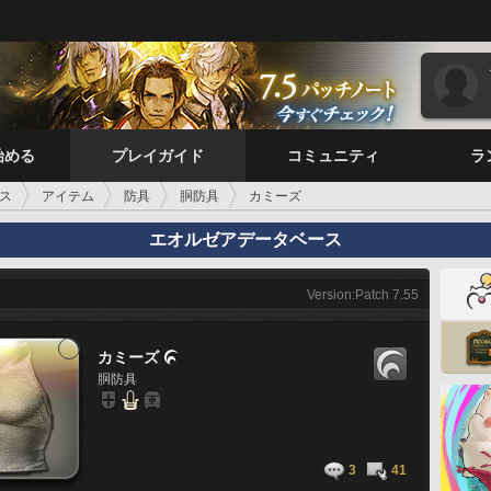
始める
プレイガイド
コミュニティ
ラ
ス
アイテム
防具
胴防具
カミーズ
エオルゼアデータベース
Version:Patch 7.55
カミーズ

胴防具
3
41