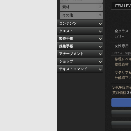
ITEM LEV
素材
その他
コンテンツ
クエスト
全クラス
Lv 1～
製作手帳
女性専用
採集手帳
Craft & Repa
アチーブメント
修理レベ
ショップ
修理資材
テキストコマンド
マテリア精
分解適正ス
SHOP販売
買取価格:
3 