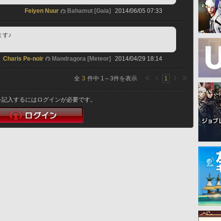
Feiyen Nuur
Bahamut [Gaia]
2014/06/05 07:33
す♪
Charis Pe-noir
Mandragora [Meteor]
2014/04/29 18:14
全
3
件中
1
～
3
件を表示
1
を記入するにはログインが必要です。