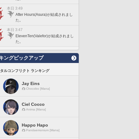
本日 3:49
After Hours(Asura)が結成されまし
た。
本日 3:47
ElevenTen(Valefor)が結成されまし
た。
キングピックアップ
タルコンフリクト ランキング
Jay Eins
Chocobo [Mana]
Ciel Cocco
Anima [Mana]
Happo Hapo
Pandaemonium [Mana]