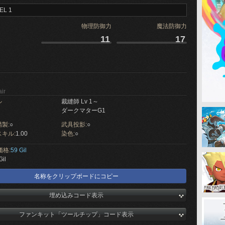
EL 1
物理防御力
魔法防御力
11
17
ir
ル
裁縫師 Lv 1～
ダークマターG1
製:
○
武具投影:
○
キル:
1.00
染色:
○
価格:
59 Gil
Gil
名称をクリップボードにコピー
埋め込みコード表示
ファンキット「ツールチップ」コード表示