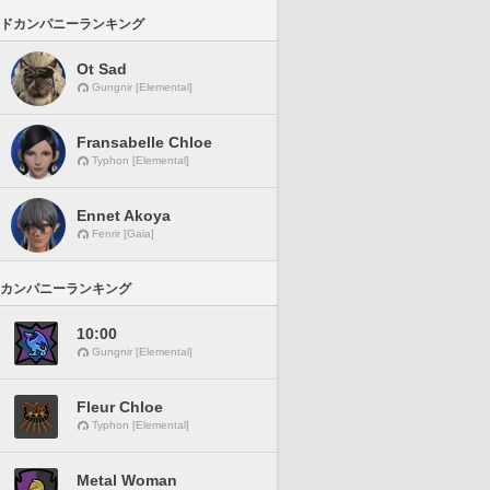
ドカンパニーランキング
Ot Sad
Gungnir [Elemental]
Fransabelle Chloe
Typhon [Elemental]
Ennet Akoya
Fenrir [Gaia]
カンパニーランキング
10:00
Gungnir [Elemental]
Fleur Chloe
Typhon [Elemental]
Metal Woman