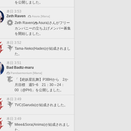
を公開しました。
本日 3:53
Zeth Raven
Asura [Mana]
Zeth Raven(
Asura)さんがフリー
カンパニーの立ち上げメンバー募集
を開始しました。
本日 3:52
Tama-Neko(Hades)が結成されまし
た。
本日 3:51
Bad Badtz-maru
Pandaemonium [Mana]
「【絶妖星乱舞】P3BHから 2か
月目標 週5~6 21：30～24：
00（@PH)」を公開しました。
本日 3:49
TVC(Garuda)が結成されました。
本日 3:49
Miee&Sora(Anima)が結成されまし
た。