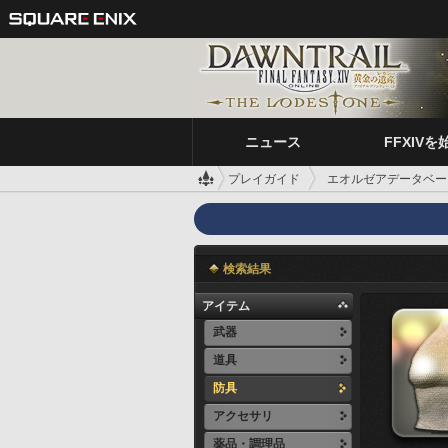
ニュース
FFXIVを
プレイガイド
エオルゼアデータベー
検索結果
アイテム
武器
道具
防具
アクセサリ
薬品・調理品