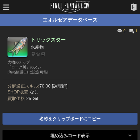
エオルゼアデータベース
0
1
トリックスター
水産物
大物のチャブ
「ローグ川」のヌシ
[魚拓額縁G1に設定可能]
分解適正スキル:
70.00 [調理師]
SHOP販売:
なし
買取価格:
25 Gil
名称をクリップボードにコピー
埋め込みコード表示