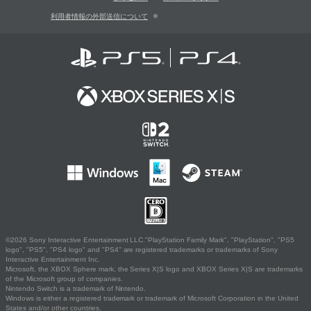
利用者情報の外部送信について
©2026 Sony Interactive Entertainment LLC."PlayStation Family Mark", "PlayStation", "PS5
logo", "PS5", "PS4 logo" and "PS4" are registered trademarks or trademarks of Sony
Interactive Entertainment Inc.
Microsoft, the XBOX Sphere mark, the Series X|S logo and XBOX Series X|S are trademarks
of the Microsoft group of companies.
Nintendo Switch is a trademark of Nintendo.
Windows is either a registered trademark or trademark of Microsoft Corporation in the United
States and/or other countries.