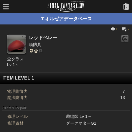
エオルゼアデータベース
0
2
レッドベレー
頭防具
全クラス
Lv 1～
ITEM LEVEL 1
物理防御力
7
魔法防御力
13
Craft & Repair
修理レベル
裁縫師 Lv 1～
修理資材
ダークマターG1