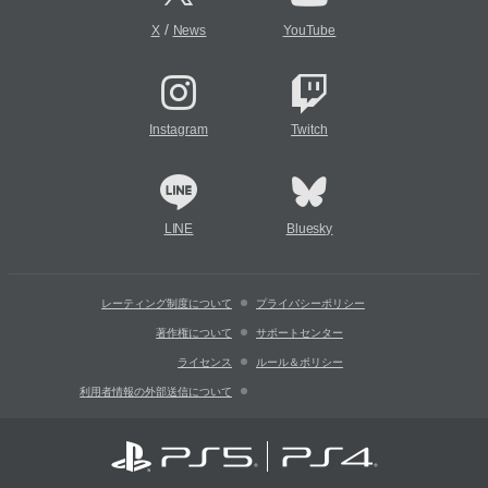
/
X
News
YouTube
Instagram
Twitch
LINE
Bluesky
レーティング制度について
プライバシーポリシー
著作権について
サポートセンター
ライセンス
ルール＆ポリシー
利用者情報の外部送信について