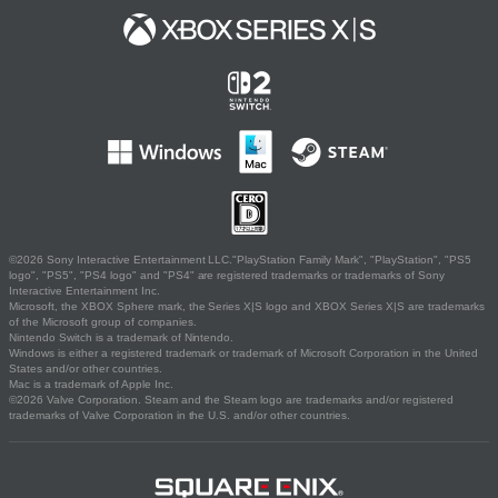
©2026 Sony Interactive Entertainment LLC."PlayStation Family Mark", "PlayStation", "PS5
logo", "PS5", "PS4 logo" and "PS4" are registered trademarks or trademarks of Sony
Interactive Entertainment Inc.
Microsoft, the XBOX Sphere mark, the Series X|S logo and XBOX Series X|S are trademarks
of the Microsoft group of companies.
Nintendo Switch is a trademark of Nintendo.
Windows is either a registered trademark or trademark of Microsoft Corporation in the United
States and/or other countries.
Mac is a trademark of Apple Inc.
©2026 Valve Corporation. Steam and the Steam logo are trademarks and/or registered
trademarks of Valve Corporation in the U.S. and/or other countries.