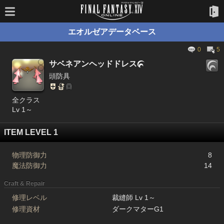
エオルゼアデータベース
0
5
サベネアンヘッドドレス

頭防具
全クラス
Lv 1～
ITEM LEVEL 1
物理防御力
8
魔法防御力
14
Craft & Repair
修理レベル
裁縫師 Lv 1～
修理資材
ダークマターG1