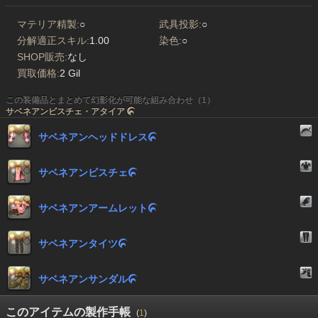
マテリア精製:
○
武具投影:
○
分解適正スキル:
1.00
染色:
○
SHOP販売:
なし
買取価格:
2 Gil
この装備品とまとめて幻影化が可能な組み合わせ（1）
サベネアンビスチェ・アタイア

サベネアンヘッドドレス

サベネアンビスチェ

サベネアンアームレット

サベネアンタイツ

サベネアンサンダル

このアイテムの製作手帳
(
1
)