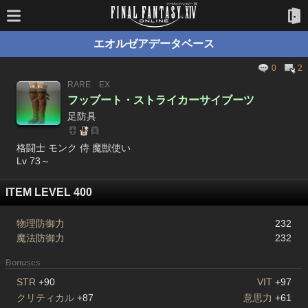
エオルゼアデータベース
0
2
RARE
EX
フッブート・ストライカーサイブーツ
足防具
格闘士 モンク 侍 魔獣使い
Lv 73～
ITEM LEVEL 400
物理防御力
232
魔法防御力
232
Bonuses
STR
+90
VIT
+97
クリティカル
+87
意思力
+61