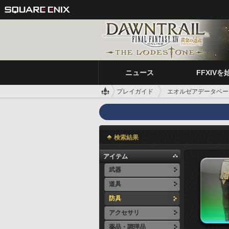
ニュース
FFXIVを
プレイガイド
エオルゼアデータベー
検索結果
アイテム
武器
道具
防具
アクセサリ
薬品・調理品