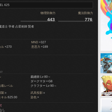
EL 625
物理防御力
魔法防御力
443
776
魔道士 学者 占星術師 賢者
MND
+327
カル
+270
意思力
+189
ir
ル
裁縫師 Lv 80～
ダークマターG8
装着レベル
クラフター Lv 90～
製:
○
武具投影:
○
キル:
625.00
染色:
×
可
なし