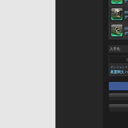
デ
腕
デ
指
デ
入手先
ダンジョン
>
星霊間欠 