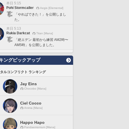
本日 5:15
Pohi Stormcaller
Aegis [Elemental]
「やればできた！」を公開しまし
た。
本日 5:13
Rukia Darkcat
Titan [Mana]
「絶エデン 最初から練習 AM2時〜
AM5時」を公開しました。
キングピックアップ
タルコンフリクト ランキング
Jay Eins
Chocobo [Mana]
Ciel Cocco
Anima [Mana]
Happo Hapo
Pandaemonium [Mana]