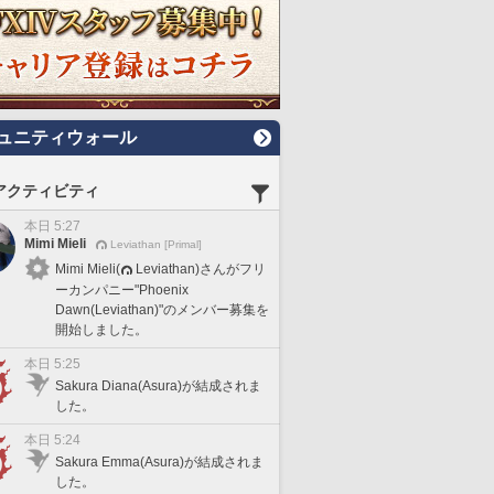
ュニティウォール
アクティビティ
本日 5:27
Mimi Mieli
Leviathan [Primal]
Mimi Mieli(
Leviathan)さんがフリ
ーカンパニー"Phoenix
Dawn(Leviathan)"のメンバー募集を
開始しました。
本日 5:25
Sakura Diana(Asura)が結成されま
した。
本日 5:24
Sakura Emma(Asura)が結成されま
した。