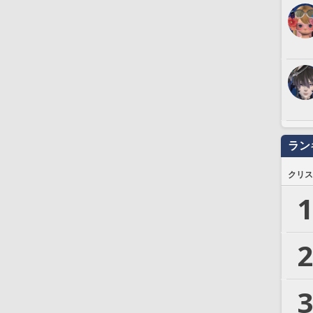
ラン
クリス
1
2
3