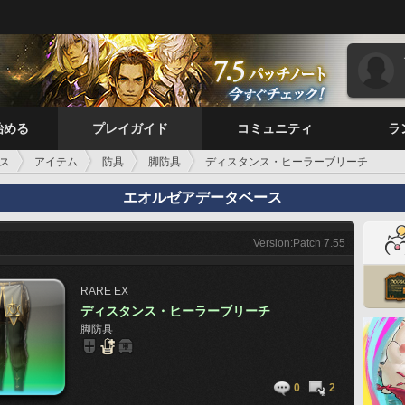
始める
プレイガイド
コミュニティ
ラ
ス
アイテム
防具
脚防具
ディスタンス・ヒーラーブリーチ
エオルゼアデータベース
Version:Patch 7.55
RARE
EX
ディスタンス・ヒーラーブリーチ
脚防具
0
2