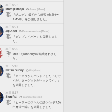
本日 5:22
Momiji Manju
Asura [Mana]
「絶エデン 最初から練習 AM2時〜
AM5時」を公開しました。
本日 5:21
Jiji Adel
Pandaemonium [Mana]
「ガンブレイバー」を公開しまし
た。
本日 5:20
MHCU(Tonberry)が結成されまし
た。
本日 5:18
Natsu Sunny
Ifrit [Gaia]
「キーマウからパッドにしたいんで
すが、ターゲットがネックです。」
を公開しました。
本日 5:17
Siun Rai
Yojimbo [Meteor]
「ヒーラーのスキルの話(パッチ7.5)
白魔道士編」を公開しました。