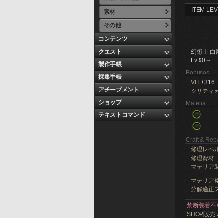
ITEM LEV
素材
その他
コンテンツ
クエスト
幻術士 白
Lv 90～
製作手帳
Bonuses
採集手帳
VIT
+316
アチーブメント
クリティ
ショップ
Materia
テキストコマンド
Craft & Repa
修理レベ
修理資材
マテリア
マテリア精
分解適正ス
禁断装着不
SHOP販売: