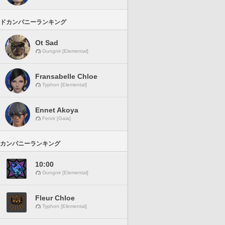
ドカンパニーランキング
Ot Sad
Gungnir [Elemental]
Fransabelle Chloe
Typhon [Elemental]
Ennet Akoya
Fenrir [Gaia]
カンパニーランキング
10:00
Gungnir [Elemental]
Fleur Chloe
Typhon [Elemental]