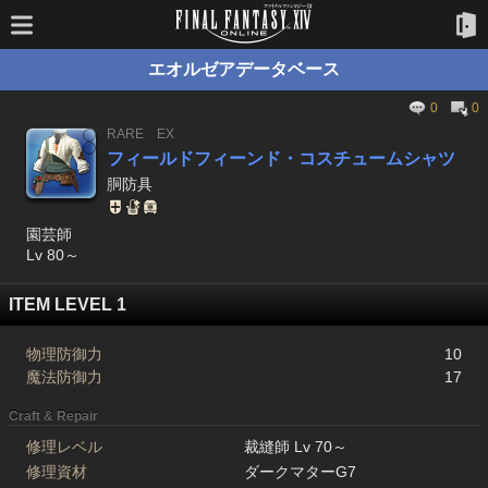
エオルゼアデータベース
0
0
RARE
EX
フィールドフィーンド・コスチュームシャツ
胴防具
園芸師
Lv 80～
ITEM LEVEL 1
物理防御力
10
魔法防御力
17
Craft & Repair
修理レベル
裁縫師 Lv 70～
修理資材
ダークマターG7