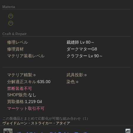
Materia
Craft & Repair
修理レベル
裁縫師 Lv 80～
修理資材
ダークマターG8
マテリア装着レベル
クラフター Lv 90～
マテリア精製:
○
武具投影:
○
分解適正スキル:
635.00
染色:
○
禁断装着不可
SHOP販売:
なし
買取価格:
1,219 Gil
マーケット取引不可
この装備品とまとめて幻影化が可能な組み合わせ（1）
ヴォイドムーン・ストライカー・アタイア