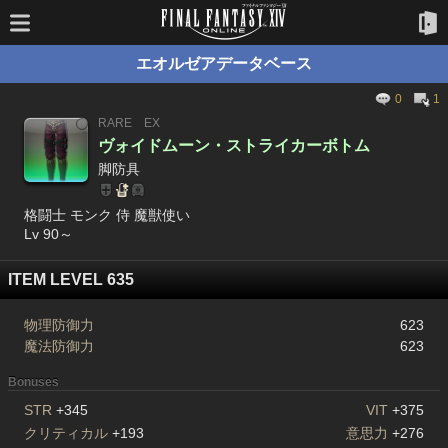
エオルゼアデータベース
0
1
RARE
EX
ヴォイドムーン・ストライカーボトム
脚防具
格闘士 モンク 侍 魔獣使い
Lv 90～
ITEM LEVEL 635
物理防御力
623
魔法防御力
623
Bonuses
STR
+345
VIT
+375
クリティカル
+193
意思力
+276