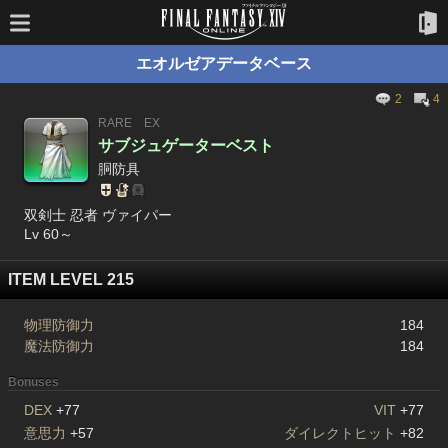
エオルゼアデータベース
2
4
RARE
EX
サブジュゲーターベスト
胴防具
双剣士 忍者 ヴァイパー
Lv 60～
ITEM LEVEL 215
物理防御力
184
魔法防御力
184
Bonuses
DEX
+77
VIT
+77
意思力
+57
ダイレクトヒット
+82