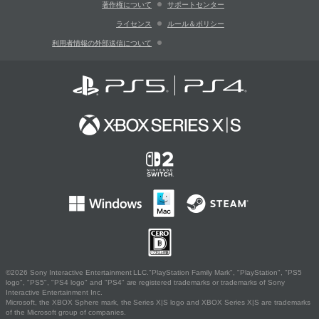
著作権について
サポートセンター
ライセンス
ルール＆ポリシー
利用者情報の外部送信について
©2026 Sony Interactive Entertainment LLC."PlayStation Family Mark", "PlayStation", "PS5
logo", "PS5", "PS4 logo" and "PS4" are registered trademarks or trademarks of Sony
Interactive Entertainment Inc.
Microsoft, the XBOX Sphere mark, the Series X|S logo and XBOX Series X|S are trademarks
of the Microsoft group of companies.