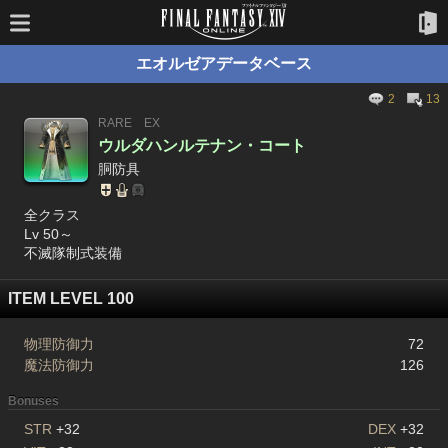
エオルゼアデータベース
2
13
RARE
EX
ウルダハンルテナン・コート
胴防具
全クラス
Lv 50～
不滅隊制式装備
ITEM LEVEL 100
物理防御力
72
魔法防御力
126
Bonuses
STR
+32
DEX
+32