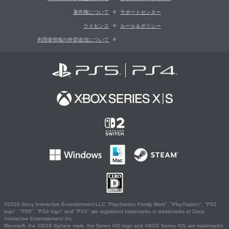
著作権について
サポートセンター
ライセンス
ルール＆ポリシー
利用者情報の外部送信について
©2026 Sony Interactive Entertainment LLC."PlayStation Family Mark", "PlayStation", "PS5
logo", "PS5", "PS4 logo" and "PS4" are registered trademarks or trademarks of Sony
Interactive Entertainment Inc.
Microsoft, the XBOX Sphere mark, the Series X|S logo and XBOX Series X|S are trademarks