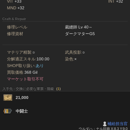
VIT
+33
INT
+32
MND
+32
Craft & Repair
修理レベル
裁縫師 Lv 40～
修理資材
ダークマターG5
マテリア精製:
○
武具投影:
○
分解適正スキル:
100.00
染色:
×
SHOP取り扱い:
あり
買取価格:
368 Gil
マーケット取引不可
入手先 : 交換に必要な軍票・階級
(
1
)
21,000
中闘士
補給担当官
ウルダハ：ナル回廊 X:8.3 Y:9.0