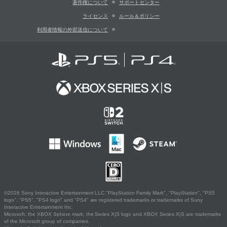
著作権について
サポートセンター
ライセンス
ルール＆ポリシー
利用者情報の外部送信について
©2026 Sony Interactive Entertainment LLC."PlayStation Family Mark", "PlayStation", "PS5
logo", "PS5", "PS4 logo" and "PS4" are registered trademarks or trademarks of Sony
Interactive Entertainment Inc.
Microsoft, the XBOX Sphere mark, the Series X|S logo and XBOX Series X|S are trademarks
of the Microsoft group of companies.