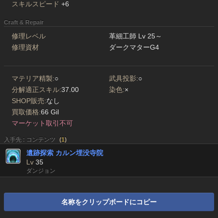
スキルスピード
+6
Craft & Repair
修理レベル
革細工師 Lv 25～
修理資材
ダークマターG4
マテリア精製:
○
武具投影:
○
分解適正スキル:
37.00
染色:
×
SHOP販売:
なし
買取価格:
66 Gil
マーケット取引不可
入手先 : コンテンツ
(
1
)
遺跡探索 カルン埋没寺院
Lv
35
ダンジョン
名称をクリップボードにコピー