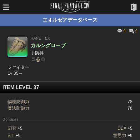
エオルゼアデータベース
0
0
RARE
EX
カルングローブ
手防具
ファイター
Lv 35～
ITEM LEVEL 37
物理防御力
78
魔法防御力
78
Bonuses
STR
+5
DEX
+5
VIT
+6
意思力
+8