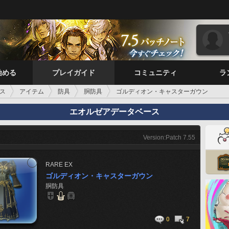
始める
プレイガイド
コミュニティ
ラ
ス
アイテム
防具
胴防具
ゴルディオン・キャスターガウン
エオルゼアデータベース
Version:Patch 7.55
RARE
EX
ゴルディオン・キャスターガウン
胴防具
0
7