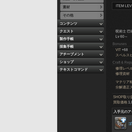
ITEM LEV
素材
その他
コンテンツ
クエスト
呪術士 巴
Lv 60～
製作手帳
Bonuses
採集手帳
VIT
+68
アチーブメント
スペルス
ショップ
Craft & Repa
修理レベ
テキストコマンド
修理資材
マテリア精
分解適正ス
SHOP取り
買取価格:
1,
入手元のア
ゴ