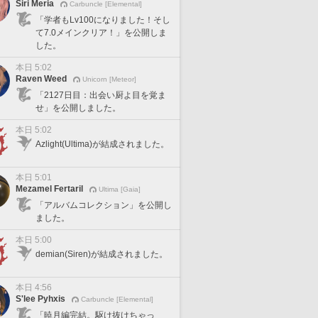
Siri Meria
Carbuncle [Elemental]
「学者もLv100になりました！そし
て7.0メインクリア！」を公開しま
した。
本日 5:02
Raven Weed
Unicorn [Meteor]
「2127日目：出会い厨よ目を覚ま
せ」を公開しました。
本日 5:02
Azlight(Ultima)が結成されました。
本日 5:01
Mezamel Fertaril
Ultima [Gaia]
「アルバムコレクション」を公開し
ました。
本日 5:00
demian(Siren)が結成されました。
本日 4:56
S'lee Pyhxis
Carbuncle [Elemental]
「暁月編完結。駆け抜けちゃっ