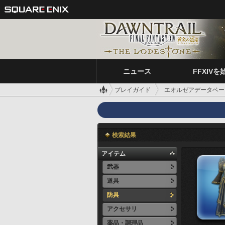
ニュース
FFXIVを
プレイガイド
エオルゼアデータベー
検索結果
アイテム
武器
道具
防具
アクセサリ
薬品・調理品