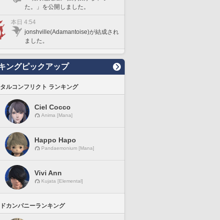
た。」を公開しました。
本日 4:54
jonshville(Adamantoise)が結成され
ました。
キングピックアップ
タルコンフリクト ランキング
Ciel Cocco
Anima [Mana]
Happo Hapo
Pandaemonium [Mana]
Vivi Ann
Kujata [Elemental]
ドカンパニーランキング