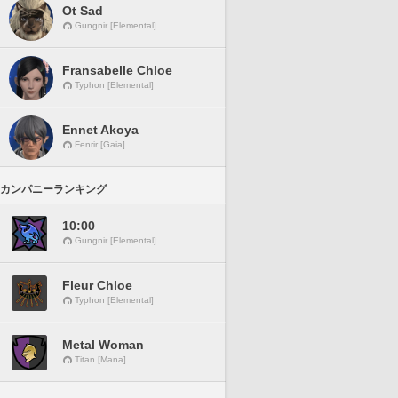
Ot Sad
Gungnir [Elemental]
Fransabelle Chloe
Typhon [Elemental]
Ennet Akoya
Fenrir [Gaia]
カンパニーランキング
10:00
Gungnir [Elemental]
Fleur Chloe
Typhon [Elemental]
Metal Woman
Titan [Mana]