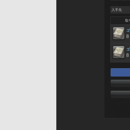
入手先
取
ゴ
8
ゴ
8