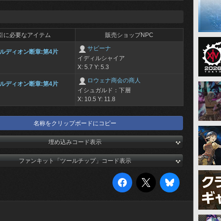
引に必要なアイテム
販売ショップNPC
サビーナ
ルディオン断章:第4片
イディルシャイア
X: 5.7 Y: 5.3
ロウェナ商会の商人
ルディオン断章:第4片
イシュガルド：下層
X: 10.5 Y: 11.8
名称をクリップボードにコピー
埋め込みコード表示
ファンキット「ツールチップ」コード表示