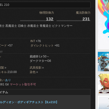
EL 210
物理防御力
魔法防御力
132
231
術士 黒魔道士 召喚士 赤魔道士 青魔道士 ピクトマンサー
INT
+76
ピード
+57
ダイレクトヒット
+81
ir
ル
裁縫師 Lv 50～
ダークマターG6
製:
○
武具投影:
○
キル:
210.00
染色:
○
扱い:
あり
081 Gil
マーケット取引不可
イテム
ルディオン・ボディギアチェスト【ILv210】