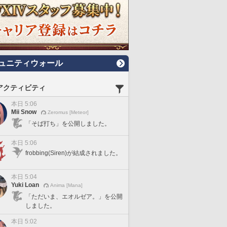
ュニティウォール
アクティビティ
本日 5:06
Mii Snow
Zeromus [Meteor]
「そば打ち」を公開しました。
本日 5:06
frobbing(Siren)が結成されました。
本日 5:04
Yuki Loan
Anima [Mana]
「ただいま、エオルゼア。」を公開
しました。
本日 5:02