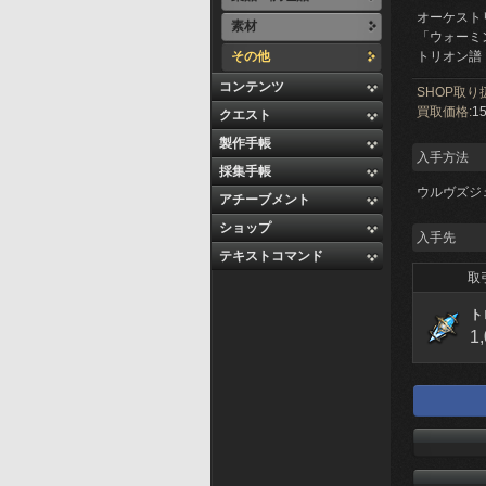
オーケスト
素材
「ウォーミ
その他
トリオン譜
コンテンツ
SHOP取り
買取価格:
15
クエスト
製作手帳
入手方法
採集手帳
ウルヴズジ
アチーブメント
ショップ
入手先
テキストコマンド
取
ト
1