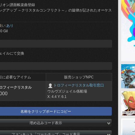
リオン譜面帳楽曲登録
ングアップ ～クリスタルコンフリクト～」の旋律が記されたオーケス
扱い:
あり
0 Gil
ェイルにて交換
引に必要なアイテム
販売ショップNPC
トロフィークリスタル取引窓口
ロフィークリスタル
ウルヴズジェイル係船場
,000
X: 4.4 Y: 6.1
名称をクリップボードにコピー
埋め込みコード表示
ファンキット「ツールチップ」コード表示