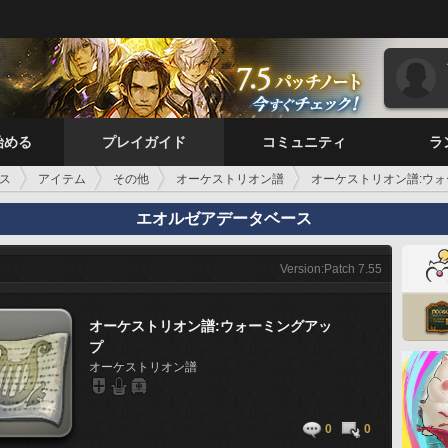
始める
プレイガイド
コミュニティ
ラ
ス
アイテム
その他
オーケストリオン譜
オーケストリオン譜:ウ
エオルゼアデータベース
Version:Patch 7.55
オーケストリオン譜:ウォーミングアッ
プ
オーケストリオン譜
0
0