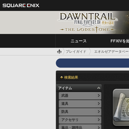
ニュース
FFXIVを
プレイガイド
エオルゼアデータベー
検索結果
アイテム
武器
道具
防具
アクセサリ
薬品・調理品