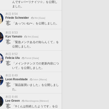
んです♪パーリナイツ☆」を公開し
ました。
本日 8:54
Friede Schneider
Ifrit [Gaia]
「あっついね〜」を公開しました。
本日 8:53
Kyo Yamato
Ifrit [Gaia]
「緊急メンテあるの知らんくて」を
公開しました。
本日 8:52
Felicia Ulu
Fenrir [Gaia]
「メインテナンスでの更新内容につ
いて」を公開しました。
本日 8:49
Leon Roseblade
Ixion [Mana]
「製品版買いました」を公開しまし
た。
本日 8:46
Lee Green
Mandragora [Meteor]
「Xくんは拒絶したようです」を公