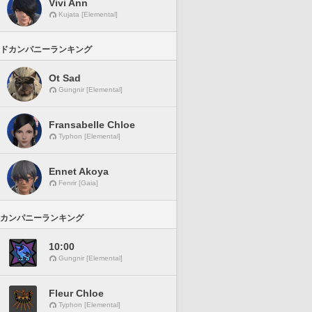
Vivi Ann
Kujata [Elemental]
ドカンパニーランキング
Ot Sad
Gungnir [Elemental]
Fransabelle Chloe
Typhon [Elemental]
Ennet Akoya
Fenrir [Gaia]
カンパニーランキング
10:00
Gungnir [Elemental]
Fleur Chloe
Typhon [Elemental]