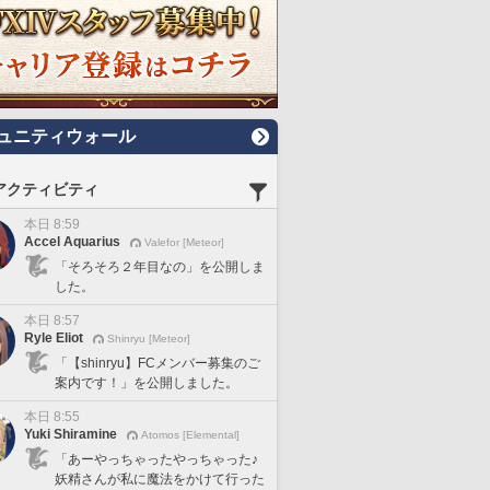
ュニティウォール
アクティビティ
本日 8:59
Accel Aquarius
Valefor [Meteor]
「そろそろ２年目なの」を公開しま
した。
本日 8:57
Ryle Eliot
Shinryu [Meteor]
「【shinryu】FCメンバー募集のご
案内です！」を公開しました。
本日 8:55
Yuki Shiramine
Atomos [Elemental]
「あーやっちゃったやっちゃった♪
妖精さんが私に魔法をかけて行った