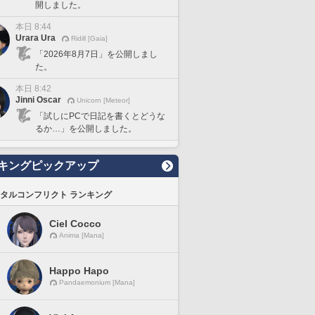
開しました。
本日 8:44
Urara Ura
Ridill [Gaia]
「2026年8月7日」を公開しまし
た。
本日 8:42
Jinni Oscar
Unicorn [Meteor]
「試しにPCで日記を書くとどうな
るか…」を公開しました。
キングピックアップ
タルコンフリクト ランキング
Ciel Cocco
Anima [Mana]
Happo Hapo
Pandaemonium [Mana]