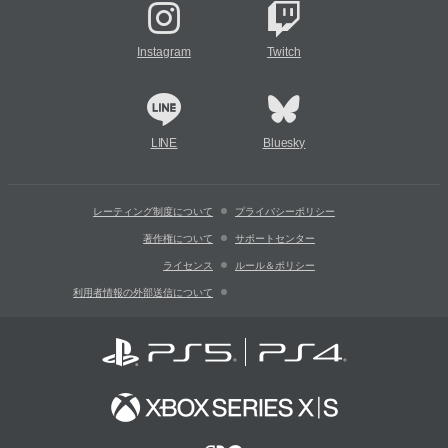
Instagram
Twitch
LINE
Bluesky
レーティング制度について
プライバシーポリシー
著作権について
サポートセンター
ライセンス
ルール＆ポリシー
利用者情報の外部送信について