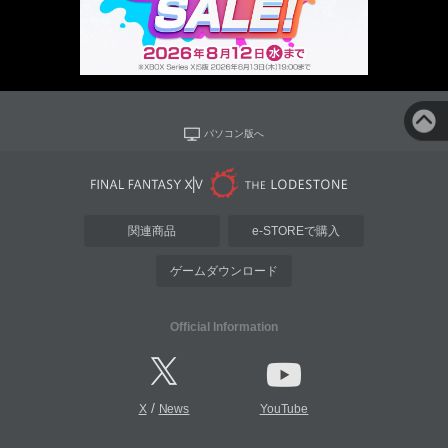
パソコン版へ
関連商品
e-STOREで購入
ゲームダウンロード
Official Information
/
X
News
YouTube