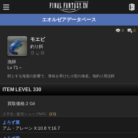
エオルゼアデータベース
0
0
モエビ
釣り餌
漁師
Lv 71～
餌とする海藻の影響で、青味を帯びた小型の海老。海釣り用活餌
ITEM LEVEL 330
買取価格:
2 Gil
入手先 : 販売ショップNPC
(
13
)
よろず屋
アム・アレーン X:10.8 Y:16.7