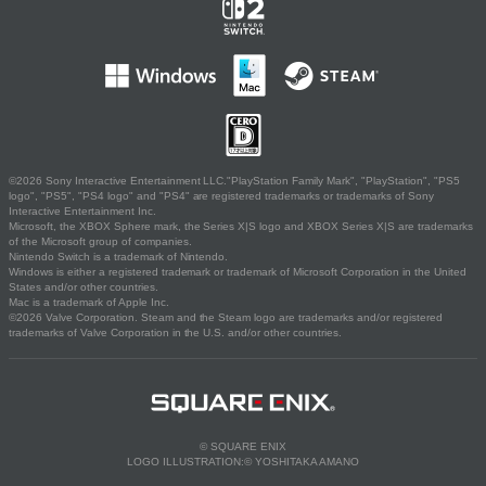
©2026 Sony Interactive Entertainment LLC."PlayStation Family Mark", "PlayStation", "PS5
logo", "PS5", "PS4 logo" and "PS4" are registered trademarks or trademarks of Sony
Interactive Entertainment Inc.
Microsoft, the XBOX Sphere mark, the Series X|S logo and XBOX Series X|S are trademarks
of the Microsoft group of companies.
Nintendo Switch is a trademark of Nintendo.
Windows is either a registered trademark or trademark of Microsoft Corporation in the United
States and/or other countries.
Mac is a trademark of Apple Inc.
©2026 Valve Corporation. Steam and the Steam logo are trademarks and/or registered
trademarks of Valve Corporation in the U.S. and/or other countries.
© SQUARE ENIX
LOGO ILLUSTRATION:© YOSHITAKA AMANO