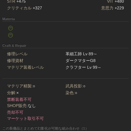
STR
+475
VIT
+480
クリティカル
+327
意思力
+229
Materia
Craft & Repair
修理レベル
革細工師 Lv 89～
修理資材
ダークマターG8
マテリア装着レベル
クラフター Lv 99～
マテリア精製:
○
武具投影:
○
分解:
×
染色:
○
禁断装着不可
SHOP販売:
なし
売却不可
マーケット取引不可
この装備品とまとめて幻影化が可能な組み合わせ（1）