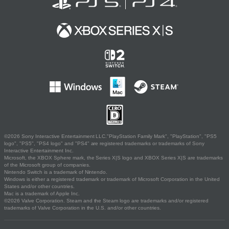
©2026 Sony Interactive Entertainment LLC."PlayStation Family Mark", "PlayStation", "PS5
logo", "PS5", "PS4 logo" and "PS4" are registered trademarks or trademarks of Sony
Interactive Entertainment Inc.
Microsoft, the XBOX Sphere mark, the Series X|S logo and XBOX Series X|S are trademarks
of the Microsoft group of companies.
Nintendo Switch is a trademark of Nintendo.
Windows is either a registered trademark or trademark of Microsoft Corporation in the United
States and/or other countries.
Mac is a trademark of Apple Inc.
©2026 Valve Corporation. Steam and the Steam logo are trademarks and/or registered
trademarks of Valve Corporation in the U.S. and/or other countries.