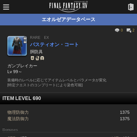
エオルゼアデータベース
0
2
RARE
EX
バスティオン・コート
胴防具
ガンブレイカー
Lv 99～
装備時のレベルに応じてアイテムレベルとパラメータが変化
[特定クエストのコンプリートにより染色可能]
ITEM LEVEL 690
物理防御力
1375
魔法防御力
1375
Bonuses