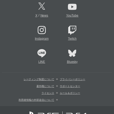
/
X
News
YouTube
Instagram
Twitch
LINE
Bluesky
レーティング制度について
プライバシーポリシー
著作権について
サポートセンター
ライセンス
ルール＆ポリシー
利用者情報の外部送信について