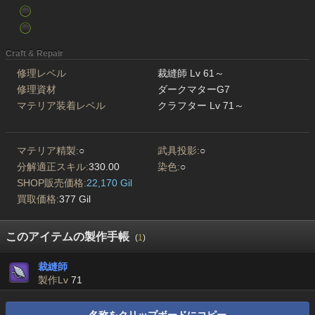
Craft & Repair
修理レベル
裁縫師 Lv 61～
修理資材
ダークマターG7
マテリア装着レベル
クラフター Lv 71～
マテリア精製:
○
武具投影:
○
分解適正スキル:
330.00
染色:
○
SHOP販売価格:
22,170 Gil
買取価格:
377 Gil
このアイテムの製作手帳
(
1
)
裁縫師
製作Lv
71