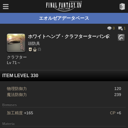
エオルゼアデータベース
0
1
ホワイトヘンプ・クラフターターバン

頭防具
クラフター
Lv 71～
ITEM LEVEL 330
物理防御力
120
魔法防御力
239
Bonuses
加工精度
+165
CP
+6
Materia