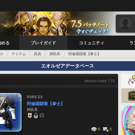
始める
プレイガイド
コミュニティ
ラ
ス
アイテム
防具
胴防具
阿修羅闘着【拳士】
エオルゼアデータベース
Version:Patch 7.55
RARE
EX
阿修羅闘着【拳士】
胴防具
0
5