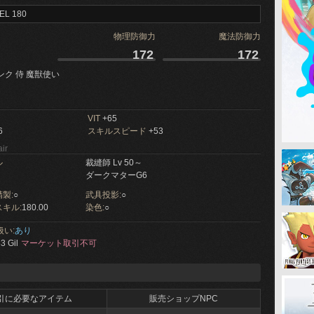
EL 180
物理防御力
魔法防御力
172
172
ンク 侍 魔獣使い
VIT
+65
6
スキルスピード
+53
ir
ル
裁縫師 Lv 50～
ダークマターG6
製:
○
武具投影:
○
キル:
180.00
染色:
○
扱い:
あり
3 Gil
マーケット取引不可
引に必要なアイテム
販売ショップNPC