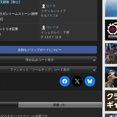
叉闘着【拳士】
セイカ
イディルシャイア
ラガントームストーン:詩学
X: 6.7 Y: 7.4
00
ヨレーヌ
ントリオ記章
イシュガルド：下層
0
X: 13.0 Y: 11.8
名称をクリップボードにコピー
埋め込みコード表示
ファンキット「ツールチップ」コード表示
画像（5）
を記入するにはログインが必要です。