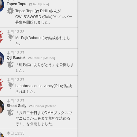
Topco Topu
Ridill [Gaia]
Topco Topu(
Ridill)さんが
CWLS"SWORD.(Gaia)"のメンバー
募集を開始しました。
本日 13:38
Mt. Fuji(Bahamut)が結成されまし
た。
本日 13:37
Qiji Bastok
Ramuh [Meteor]
「磁鉄鉱にありがとう」を公開しま
した。
本日 13:37
Lahabrea conservancy(Ifrit)が結成
されました。
本日 13:37
Shoot Goliy
Shinryu [Meteor]
「八月二十日までDMMブックスで
ヤニねこが三巻まで無料で読める
ぞ！」を公開しました。
本日 13:35