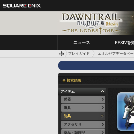
ニュース
FFXIVを
プレイガイド
エオルゼアデータベー
検索結果
アイテム
武器
道具
防具
アクセサリ
薬品・調理品