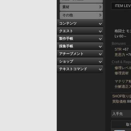
ITEM LEV
素材
その他
コンテンツ
クエスト
格闘士 モ
Lv 60～
製作手帳
Bonuses
採集手帳
STR
+67
アチーブメント
意思力
+7
ショップ
Craft & Repa
修理レベ
テキストコマンド
修理資材
マテリア精
分解適正ス
SHOP取り
買取価格:
88
入手先
取