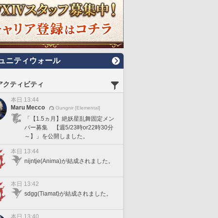
ュニティウォール
アクティビティ
本日 13:44
Maru Mecco
Gungnir [Elemental]
「【1.5ヵ月】絶妖星乱舞固定メン
バー募集 【週5/23時or22時30分
～】」を公開しました。
本日 13:44
nijntje(Anima)が結成されました。
本日 13:42
sdgg(Tiamat)が結成されました。
本日 13:40