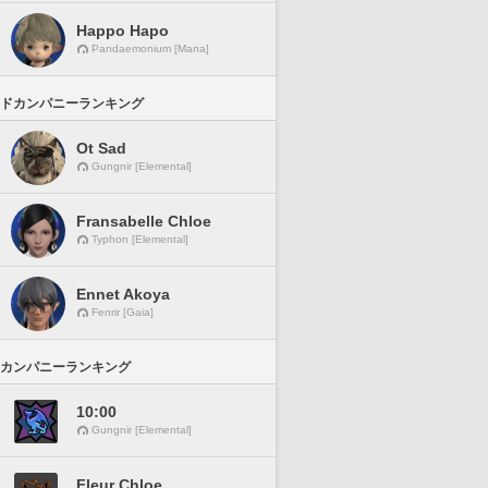
Happo Hapo
Pandaemonium [Mana]
ドカンパニーランキング
Ot Sad
Gungnir [Elemental]
Fransabelle Chloe
Typhon [Elemental]
Ennet Akoya
Fenrir [Gaia]
カンパニーランキング
10:00
Gungnir [Elemental]
Fleur Chloe