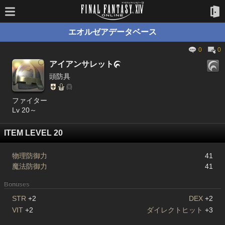
エオルゼアデータベース
0
0
アイアンサレット

頭防具
ファイター
Lv 20～
ITEM LEVEL 20
物理防御力
41
魔法防御力
41
Bonuses
STR
+2
DEX
+2
VIT
+2
ダイレクトヒット
+3