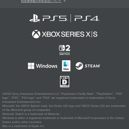
利用者情報の外部送信について
©2026 Sony Interactive Entertainment LLC."PlayStation Family Mark", "PlayStation", "PS5
logo", "PS5", "PS4 logo" and "PS4" are registered trademarks or trademarks of Sony
Interactive Entertainment Inc.
Microsoft, the XBOX Sphere mark, the Series X|S logo and XBOX Series X|S are trademarks
of the Microsoft group of companies.
Nintendo Switch is a trademark of Nintendo.
Windows is either a registered trademark or trademark of Microsoft Corporation in the United
States and/or other countries.
Mac is a trademark of Apple Inc.