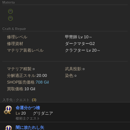
Materia
Craft & Repair
修理レベル
甲冑師 Lv 10～
修理資材
ダークマターG2
マテリア装着レベル
クラフター Lv 20～
マテリア精製:
○
武具投影:
○
分解適正スキル:
20.00
染色:
○
SHOP販売価格:
708 Gil
買取価格:
10 Gil
入手先 : クエスト
(
3
)
命運分かつ槍
Lv
20
グリダニア
槍術士クエスト
闇に放たれし矢