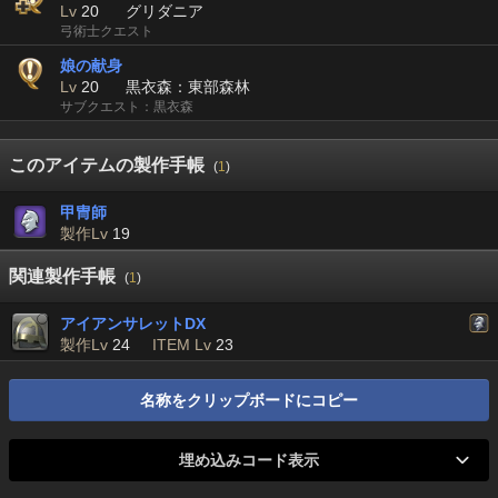
Lv
20
グリダニア
弓術士クエスト
娘の献身
Lv
20
黒衣森：東部森林
サブクエスト：黒衣森
このアイテムの製作手帳
(
1
)
甲冑師
製作Lv
19
関連製作手帳
(
1
)
アイアンサレットDX
製作Lv
24
ITEM Lv
23
名称をクリップボードにコピー
埋め込みコード表示