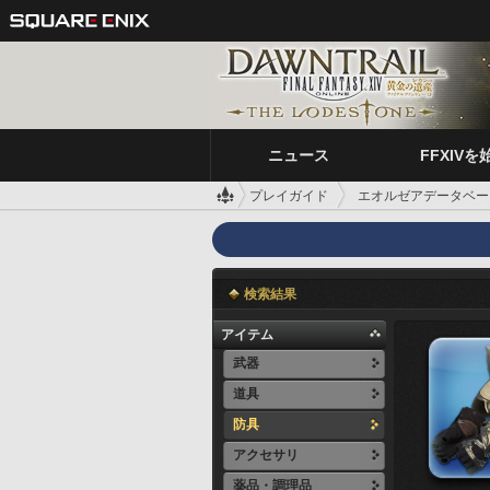
ニュース
FFXIVを
プレイガイド
エオルゼアデータベー
検索結果
アイテム
武器
道具
防具
アクセサリ
薬品・調理品