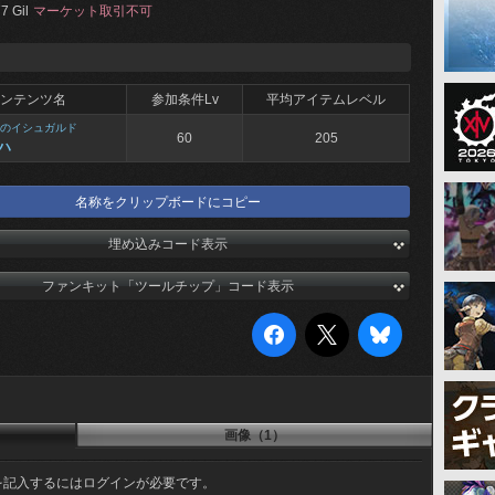
7 Gil
マーケット取引不可
ンテンツ名
参加条件Lv
平均アイテムレベル
のイシュガルド
60
205
ハ
名称をクリップボードにコピー
埋め込みコード表示
ファンキット「ツールチップ」コード表示
画像（1）
を記入するにはログインが必要です。