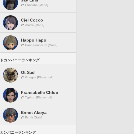
Jay Eins
Chocobo [Mana]
Ciel Cocco
Anima [Mana]
Happo Hapo
Pandaemonium [Mana]
ドカンパニーランキング
Ot Sad
Gungnir [Elemental]
Fransabelle Chloe
Typhon [Elemental]
Ennet Akoya
Fenrir [Gaia]
カンパニーランキング