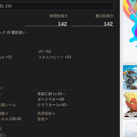
EL 230
物理防御力
魔法防御力
142
142
ンク 侍 魔獣使い
VIT
+52
カル
+37
スキルスピード
+53
ir
ル
革細工師 Lv 50～
ダークマターG6
装着レベル
クラフター Lv 60～
製:
○
武具投影:
○
キル:
230.00
染色:
×
可
なし