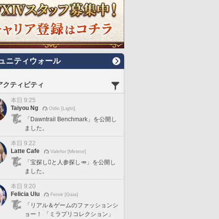
ュニティウォール
アクティビティ
本日 9:25
Taiyou Ng
Odin [Light]
「Dawntrail Benchmark」を公開し
ました。
本日 9:22
Latte Cafe
Valefor [Meteor]
「宝探し🪎と人参探し🥕」を公開し
ました。
本日 9:20
Felicia Ulu
Fenrir [Gaia]
「リアル＆ゲームのファッションシ
ョー！ 「ミラプリコレクション」