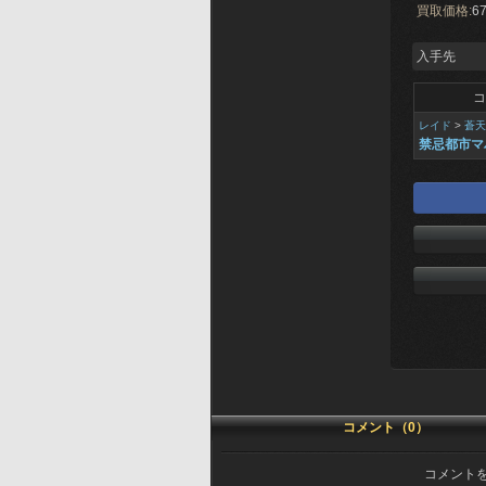
買取価格:
67
入手先
コ
レイド
>
蒼天
禁忌都市マ
コメント（0）
コメント