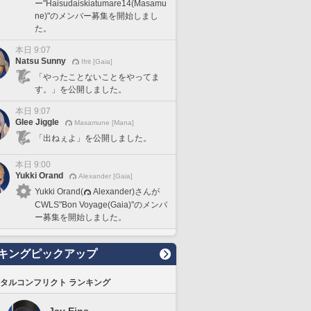
ー"Haisudaiskiatumare14(Masamu
ne)"のメンバー募集を開始しまし
た。
本日 9:07
Natsu Sunny
Ifrit [Gaia]
「やったことないことをやってま
す。」を公開しました。
本日 9:07
Glee Jiggle
Masamune [Mana]
「出ねぇよ」を公開しました。
本日 9:00
Yukki Orand
Alexander [Gaia]
Yukki Orand(
Alexander)さんが
CWLS"Bon Voyage(Gaia)"のメンバ
ー募集を開始しました。
キングピックアップ
タルコンフリクト ランキング