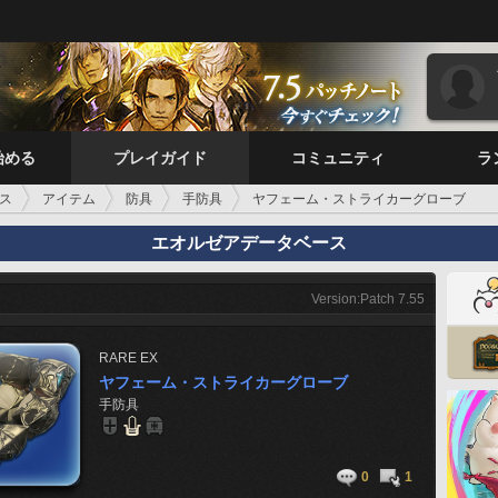
始める
プレイガイド
コミュニティ
ラ
ス
アイテム
防具
手防具
ヤフェーム・ストライカーグローブ
エオルゼアデータベース
Version:Patch 7.55
RARE
EX
ヤフェーム・ストライカーグローブ
手防具
0
1