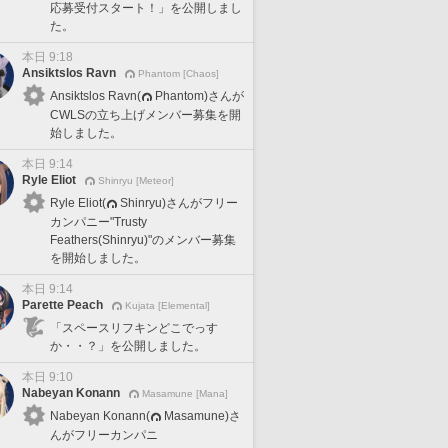
応募受付スタート！」を公開しまし
た。
本日 9:18
Ansiktslos Ravn
Phantom [Chaos]
Ansiktslos Ravn(
Phantom)さんが
CWLSの立ち上げメンバー募集を開
始しました。
本日 9:14
Ryle Eliot
Shinryu [Meteor]
Ryle Eliot(
Shinryu)さんがフリー
カンパニー"Trusty
Feathers(Shinryu)"のメンバー募集
を開始しました。
本日 9:14
Parette Peach
Kujata [Elemental]
「スペースリフキンどこでっす
か・・？」を公開しました。
本日 9:10
Nabeyan Konann
Masamune [Mana]
Nabeyan Konann(
Masamune)さ
んがフリーカンパニ