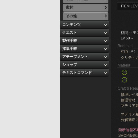
ITEM LEV
素材
その他
コンテンツ
クエスト
格闘士 モ
Lv 60～
製作手帳
Bonuses
採集手帳
STR
+52
アチーブメント
クリティ
ショップ
Materia
テキストコマンド
Craft & Repa
修理レベ
修理資材
マテリア
マテリア精
分解適正ス
禁断装着不
SHOP販売: