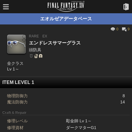
エオルゼアデータベース
0
9
RARE
EX
エンドレスサマーグラス
頭防具
全クラス
Lv 1～
ITEM LEVEL 1
物理防御力
8
魔法防御力
14
Craft & Repair
修理レベル
彫金師 Lv 1～
修理資材
ダークマターG1