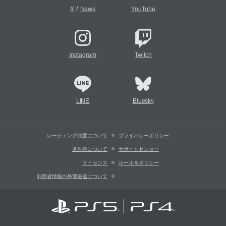
/
X
News
YouTube
Instagram
Twitch
LINE
Bluesky
レーティング制度について
プライバシーポリシー
著作権について
サポートセンター
ライセンス
ルール＆ポリシー
利用者情報の外部送信について