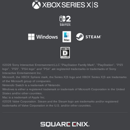
©2026 Sony Interactive Entertainment LLC."PlayStation Family Mark", "PlayStation", "PS5
logo", "PS5", "PS4 logo" and "PS4" are registered trademarks or trademarks of Sony
Interactive Entertainment Inc.
Microsoft, the XBOX Sphere mark, the Series X|S logo and XBOX Series X|S are trademarks
of the Microsoft group of companies.
Nintendo Switch is a trademark of Nintendo.
Windows is either a registered trademark or trademark of Microsoft Corporation in the United
States and/or other countries.
Mac is a trademark of Apple Inc.
©2026 Valve Corporation. Steam and the Steam logo are trademarks and/or registered
trademarks of Valve Corporation in the U.S. and/or other countries.