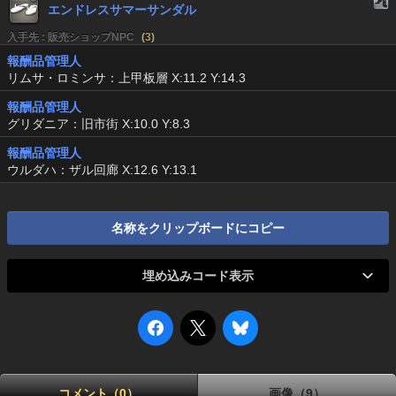
エンドレスサマーサンダル
入手先 : 販売ショップNPC
(
3
)
報酬品管理人
リムサ・ロミンサ：上甲板層 X:11.2 Y:14.3
報酬品管理人
グリダニア：旧市街 X:10.0 Y:8.3
報酬品管理人
ウルダハ：ザル回廊 X:12.6 Y:13.1
名称をクリップボードにコピー
埋め込みコード表示
コメント（0）
画像（9）