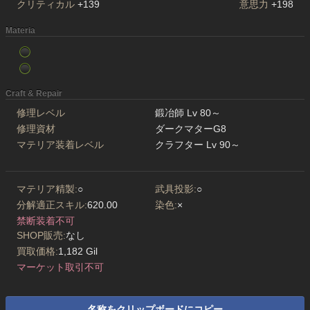
クリティカル
+139
意思力
+198
Materia
Craft & Repair
修理レベル
鍛冶師 Lv 80～
修理資材
ダークマターG8
マテリア装着レベル
クラフター Lv 90～
マテリア精製:
○
武具投影:
○
分解適正スキル:
620.00
染色:
×
禁断装着不可
SHOP販売:
なし
買取価格:
1,182 Gil
マーケット取引不可
名称をクリップボードにコピー