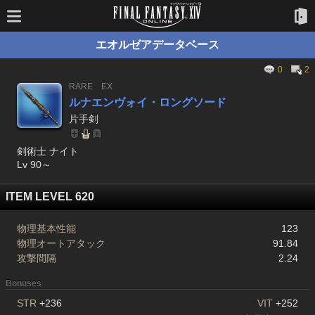
エオルゼアデータベース
0
2
RARE
EX
ルナエンヴォイ・ロングソード
片手剣
剣術士 ナイト
Lv 90～
ITEM LEVEL 620
物理基本性能
123
物理オートアタック
91.84
攻撃間隔
2.24
Bonuses
STR
+236
VIT
+252