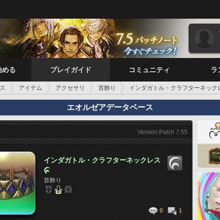
始める
プレイガイド
コミュニティ
ラ
ス
アイテム
アクセサリ
首飾り
インダガトル・クラフターネック
エオルゼアデータベース
Version:Patch 7.55
インダガトル・クラフターネックレス

首飾り
0
1