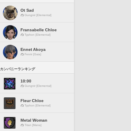
Ot Sad
Gungnir [Elemental]
Fransabelle Chloe
Typhon [Elemental]
Ennet Akoya
Fenrir [Gaia]
カンパニーランキング
10:00
Gungnir [Elemental]
Fleur Chloe
Typhon [Elemental]
Metal Woman
Titan [Mana]