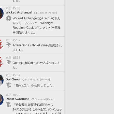
した。
本日 15:38
Wicked Archangel
Cactuar [Aether]
Wicked Archangel(
Cactuar)さん
がフリーカンパニー"Midnight
Requiem(Cactuar)"のメンバー募集
を開始しました。
本日 15:37
Artemicion Outbox(Odin)が結成され
ました。
本日 15:35
Quinntech(Omega)が結成されまし
た。
本日 15:32
Don Seou
Mandragora [Meteor]
「指示だけ」を公開しました。
本日 15:29
Robin Swarhund
Durandal [Gaia]
「絶妖星乱舞固定P3最初から
@D1(ヴ以外)【月〜金21:30〜1セッ
トor1.5セット／2.5か月】」を公開