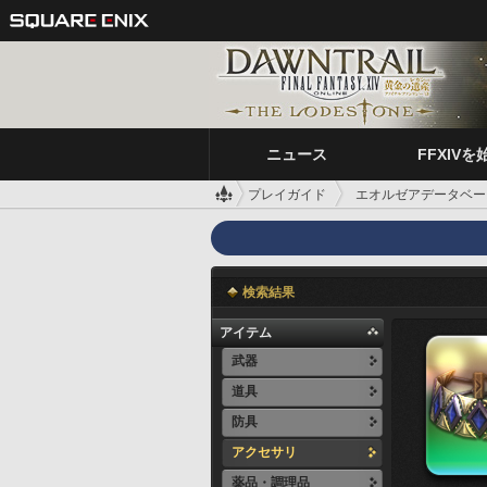
ニュース
FFXIVを
プレイガイド
エオルゼアデータベー
検索結果
アイテム
武器
道具
防具
アクセサリ
薬品・調理品