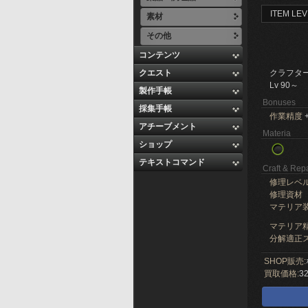
ITEM LEV
素材
その他
コンテンツ
クエスト
クラフタ
Lv 90～
製作手帳
Bonuses
採集手帳
作業精度
+
アチーブメント
Materia
ショップ
テキストコマンド
Craft & Repa
修理レベ
修理資材
マテリア
マテリア精
分解適正ス
SHOP販売:
買取価格:
32