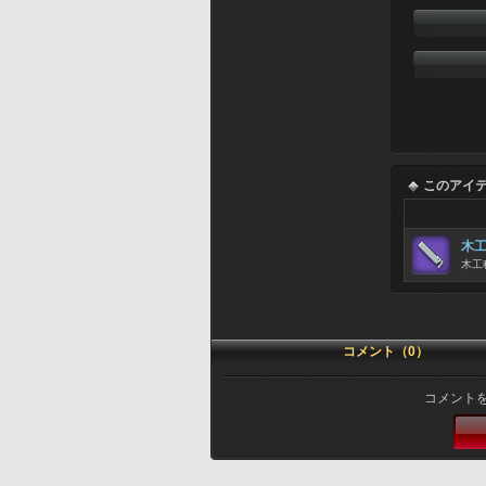
このアイ
木
木工
コメント（0）
コメント