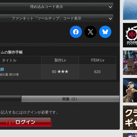
埋め込みコード表示
ファンキット「ツールチップ」コード表示
テムの製作手帳
タイトル
製作Lv
ITEM Lv
工師
90
620
秘伝書:第10巻
画像（1）
を記入するにはログインが必要です。