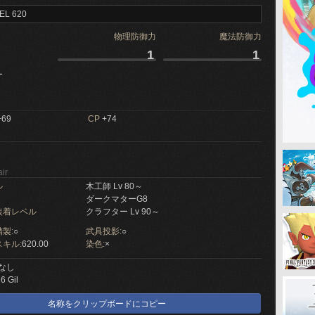
EL 620
物理防御力
魔法防御力
1
1
ー
69
CP
+74
ir
ル
木工師 Lv 80～
ダークマターG8
装着レベル
クラフター Lv 90～
製:
○
武具投影:
○
キル:
620.00
染色:
×
なし
6 Gil
名称をクリップボードにコピー