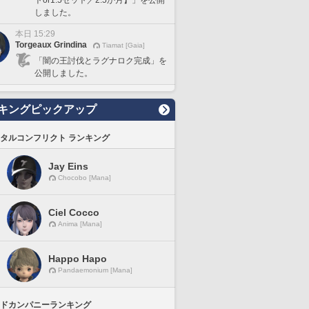
しました。
本日 15:29
Torgeaux Grindina
Tiamat [Gaia]
「闇の王討伐とラグナロク完成」を
公開しました。
キングピックアップ
タルコンフリクト ランキング
Jay Eins
Chocobo [Mana]
Ciel Cocco
Anima [Mana]
Happo Hapo
Pandaemonium [Mana]
ドカンパニーランキング