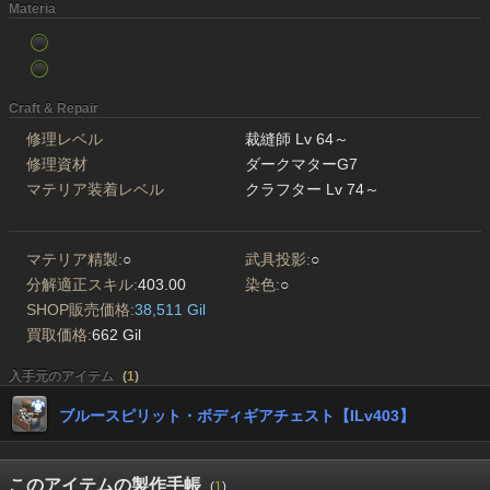
Materia
Craft & Repair
修理レベル
裁縫師 Lv 64～
修理資材
ダークマターG7
マテリア装着レベル
クラフター Lv 74～
マテリア精製:
○
武具投影:
○
分解適正スキル:
403.00
染色:
○
SHOP販売価格:
38,511 Gil
買取価格:
662 Gil
入手元のアイテム
(
1
)
ブルースピリット・ボディギアチェスト【ILv403】
このアイテムの製作手帳
(
1
)