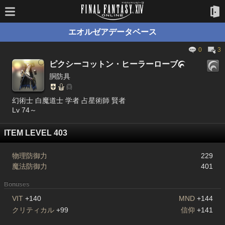
エオルゼアデータベース
0
3
ピクシーコットン・ヒーラーローブ

胴防具
幻術士 白魔道士 学者 占星術師 賢者
Lv 74～
ITEM LEVEL 403
物理防御力
229
魔法防御力
401
Bonuses
VIT
+140
MND
+144
クリティカル
+99
信仰
+141