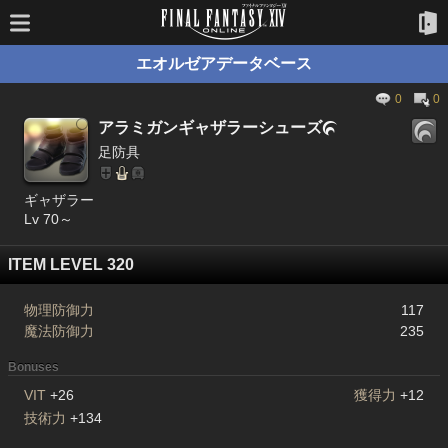
エオルゼアデータベース
0
0
アラミガンギャザラーシューズ

足防具
ギャザラー
Lv 70～
ITEM LEVEL 320
物理防御力
117
魔法防御力
235
Bonuses
VIT
+26
獲得力
+12
技術力
+134