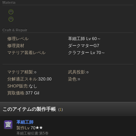
Materia
Craft & Repair
修理レベル
革細工師 Lv 60～
修理資材
ダークマターG7
マテリア装着レベル
クラフター Lv 70～
マテリア精製:
○
武具投影:
○
分解適正スキル:
320.00
染色:
○
SHOP販売:
なし
買取価格:
377 Gil
このアイテムの製作手帳
(
1
)
革細工師
製作Lv
70
革細工秘伝書:第5巻