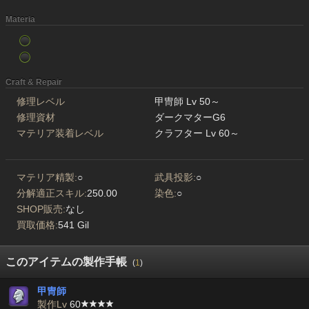
Materia
Craft & Repair
修理レベル
甲冑師 Lv 50～
修理資材
ダークマターG6
マテリア装着レベル
クラフター Lv 60～
マテリア精製:
○
武具投影:
○
分解適正スキル:
250.00
染色:
○
SHOP販売:
なし
買取価格:
541 Gil
このアイテムの製作手帳
(
1
)
甲冑師
製作Lv
60