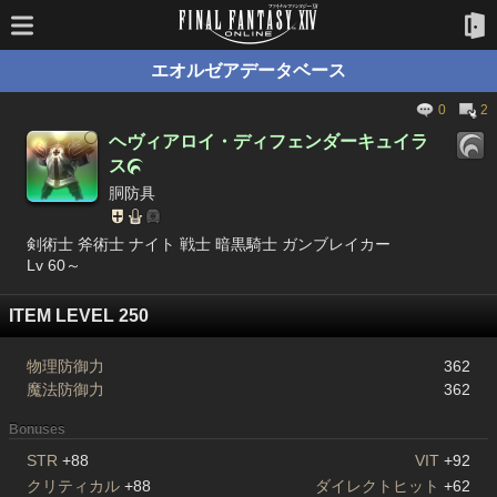
エオルゼアデータベース
0
2
ヘヴィアロイ・ディフェンダーキュイラ
ス

胴防具
剣術士 斧術士 ナイト 戦士 暗黒騎士 ガンブレイカー
Lv 60～
ITEM LEVEL 250
物理防御力
362
魔法防御力
362
Bonuses
STR
+88
VIT
+92
クリティカル
+88
ダイレクトヒット
+62