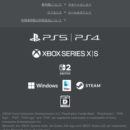
著作権について
サポートセンター
ライセンス
ルール＆ポリシー
利用者情報の外部送信について
©2026 Sony Interactive Entertainment LLC."PlayStation Family Mark", "PlayStation", "PS5
logo", "PS5", "PS4 logo" and "PS4" are registered trademarks or trademarks of Sony
Interactive Entertainment Inc.
Microsoft, the XBOX Sphere mark, the Series X|S logo and XBOX Series X|S are trademarks
of the Microsoft group of companies.