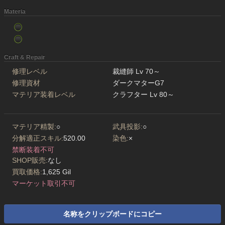
Materia
Craft & Repair
修理レベル
裁縫師 Lv 70～
修理資材
ダークマターG7
マテリア装着レベル
クラフター Lv 80～
マテリア精製:
○
武具投影:
○
分解適正スキル:
520.00
染色:
×
禁断装着不可
SHOP販売:
なし
買取価格:
1,625 Gil
マーケット取引不可
名称をクリップボードにコピー