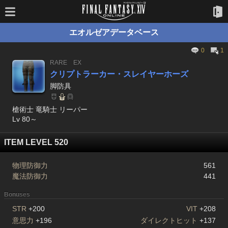
エオルゼアデータベース
0
1
RARE
EX
クリプトラーカー・スレイヤーホーズ
脚防具
槍術士 竜騎士 リーパー
Lv 80～
ITEM LEVEL 520
物理防御力
561
魔法防御力
441
Bonuses
STR
+200
VIT
+208
意思力
+196
ダイレクトヒット
+137