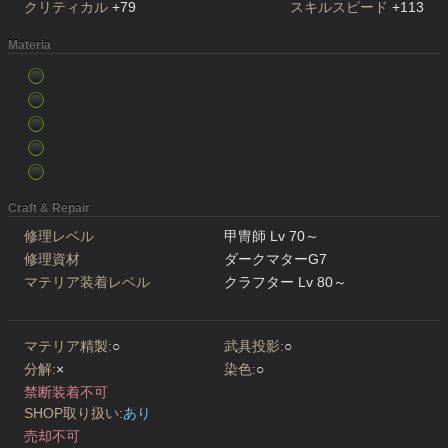
クリティカル
+79
スキルスピード
+113
Materia
Craft & Repair
修理レベル
甲冑師 Lv 70～
修理資材
ダークマターG7
マテリア装着レベル
クラフター Lv 80～
マテリア精製:
○
武具投影:
○
分解:
×
染色:
○
禁断装着不可
SHOP取り扱い:
あり
売却不可