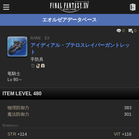
エオルゼアデータベース
0
0
RARE
EX
アイディアル・プテロスレイバーガントレッ
ト
手防具
竜騎士
Lv 80～
ITEM LEVEL 480
物理防御力
383
魔法防御力
301
Bonuses
STR
+114
VIT
+116